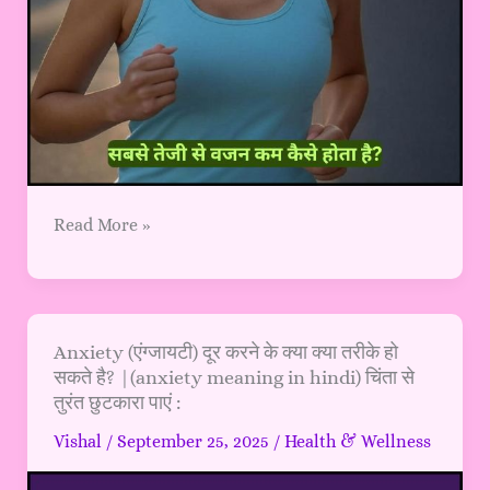
किसी
नुकसान
के
प्राकृतिक
तरीके
से?
Read More »
Anxiety
Anxiety (एंग्जायटी) दूर करने के क्या क्या तरीके हो
सकते है? |(anxiety meaning in hindi) चिंता से
(एंग्जायटी)
तुरंत छुटकारा पाएं :
दूर
करने
Vishal
/
September 25, 2025
/
Health & Wellness
के
क्या