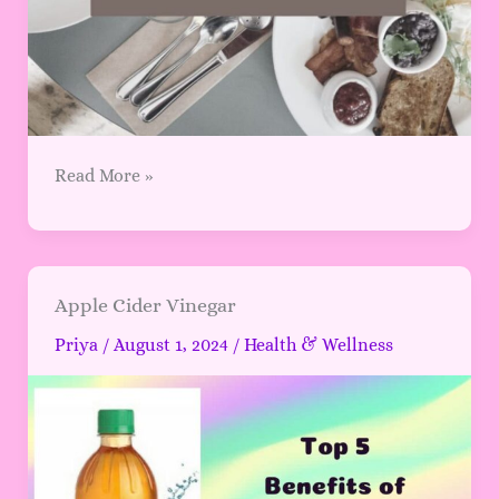
Read More »
Apple
Apple Cider Vinegar
Cider
Priya
/
August 1, 2024
/
Health & Wellness
Vinegar