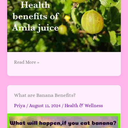
Read More »
What
What are Banana Benefits?
are
Priya
/
August 11, 2024
/
Health & Wellness
Banana
Benefits?