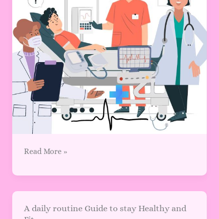
What
is
ICU
?
आईसीयू
(ICU)
का
हिंदी
में
फुल
फॉर्म
क्या
है?
Read More »
A
A daily routine Guide to stay Healthy and