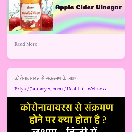
Read More »
कोरोनावायरस
कोरोनावायरस से संक्रमण के लक्षण
से
Priya
/
January 2, 2020
/
Health & Wellness
संक्रमण
के
लक्षण