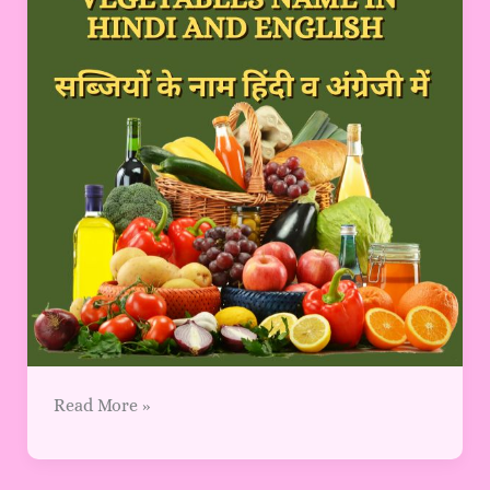
सब्जियों
के
नाम
हिंदी
व
अंग्रेजी
में
Read More »