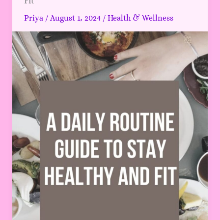
Fit
daily
routine
Priya
/
August 1, 2024
/
Health & Wellness
Guide
to
stay
Healthy
and
Fit