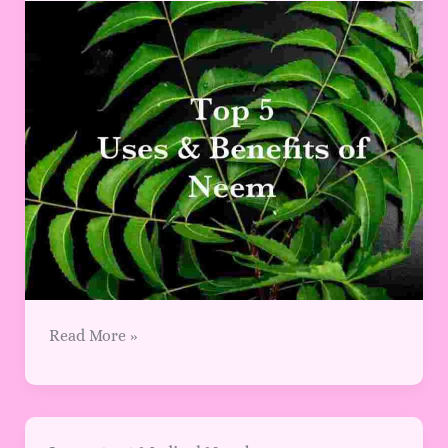
of
Neem
with
Benefits
Read More »