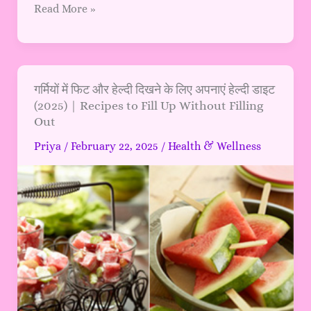
Read More »
गर्मियों
गर्मियों में फिट और हेल्दी दिखने के लिए अपनाएं हेल्दी डाइट
(2025) | Recipes to Fill Up Without Filling
में
Out
फिट
और
Priya
/
February 22, 2025
/
Health & Wellness
हेल्दी
दिखने
के
लिए
अपनाएं
हेल्दी
डाइट
(2025)
|
Recipes