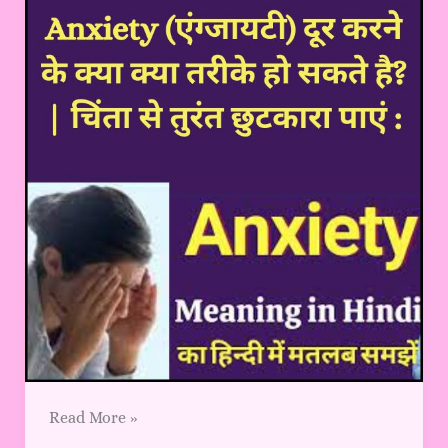
क्या
तरीके
हो
सकते
है?
|
(anxiety
meaning
in
hindi)
चिंता
से
तुरंत
छुटकारा
पाएं
:
Read More »