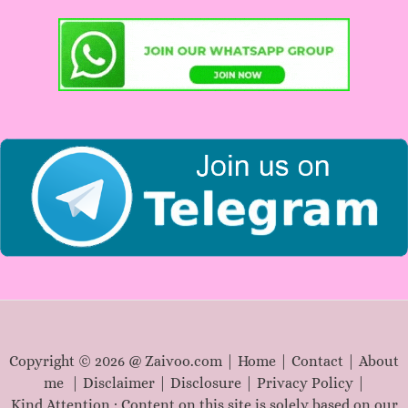
Copyright © 2026 @ Zaivoo.com |
Home
|
Contact
|
About
me
|
Disclaimer
|
Disclosure
|
Privacy Policy
|
Kind Attention : Content on this site is solely based on our