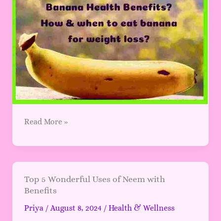
Read More »
Top
Top 5 Wonderful Uses of Neem with
Benefits
5
Wonderful
Priya
/
August 8, 2024
/
Health & Wellness
Uses