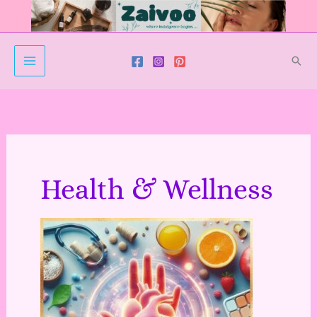
Skip
to
content
Sear
Health & Wellness