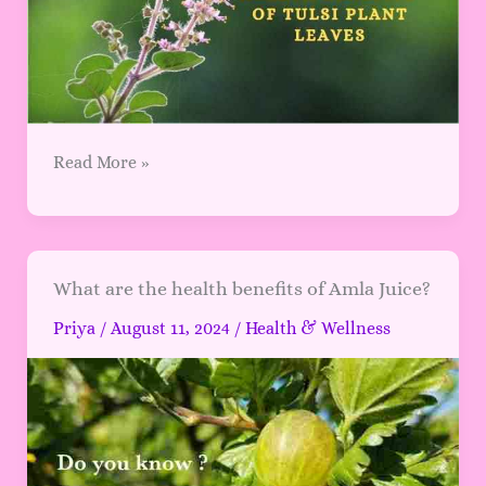
Read More »
What
What are the health benefits of Amla Juice?
are
Priya
/
August 11, 2024
/
Health & Wellness
the
health
benefits
of
Amla
Juice?