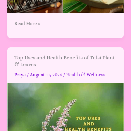
to
Fill
Up
Read More »
Without
Filling
Out
Top
Top Uses and Health Benefits of Tulsi Plant
& Leaves
Uses
and
Priya
/
August 11, 2024
/
Health & Wellness
Health
Benefits
of
Tulsi
Plant
&
Leaves