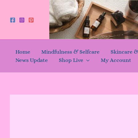
Skip
to
content
Home
Mindfulness & Selfcare
Skincare 
News Update
Shop Live
My Account