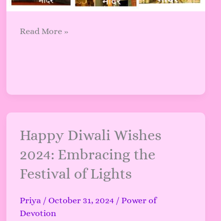
Read More »
Happy
Happy Diwali Wishes
Diwali
2024: Embracing the
Wishes
Festival of Lights
2024:
Embracing
the
Priya
/
October 31, 2024
/
Power of
Festival
Devotion