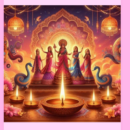
of
Lights