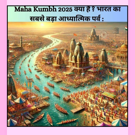
का
सबसे
बड़ा
आध्यात्मिक
पर्व
: