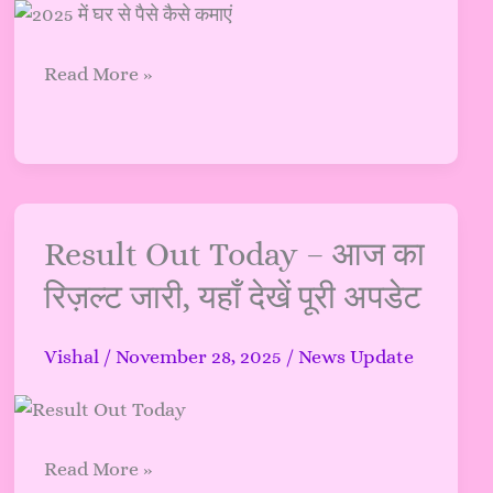
आप
इन
Read More »
तरीकों
से
पैसे
कमा
सकते
हैं?
Result
Result Out Today – आज का
Out
रिज़ल्ट जारी, यहाँ देखें पूरी अपडेट
Today
–
Vishal
/
November 28, 2025
/
News Update
आज
का
रिज़ल्ट
जारी,
Read More »
यहाँ