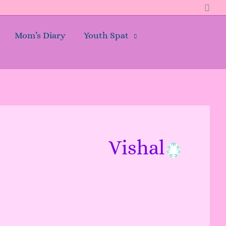
Sear
Mom’s Diary
Youth Spat
Vishal