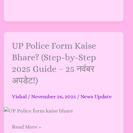
देखें
पूरी
अपडेट
UP
UP Police Form Kaise
Police
Bhare? (Step-by-Step
Form
2025 Guide – 25 नवंबर
Kaise
Bhare?
अपडेट!)
(Step-
by-
Vishal
/
November 26, 2025
/
News Update
Step
2025
Guide
–
Read More »
25