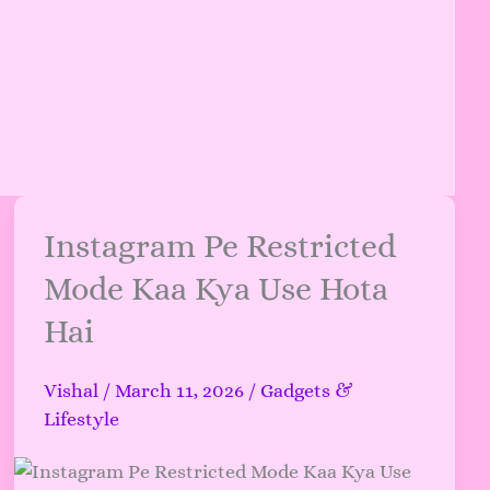
Instagram
Instagram Pe Restricted
Pe
Mode Kaa Kya Use Hota
Restricted
Hai
Mode
Kaa
Kya
Vishal
/
March 11, 2026
/
Gadgets &
Use
Lifestyle
Hota
Hai