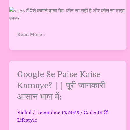
Earning
Games
की
पूरी
जानकारी
Read More »
(Author:
Vishal)
Google
Google Se Paise Kaise
Se
Kamaye? || पूरी जानकारी
Paise
आसान भाषा में:
Kaise
Kamaye?
||
Vishal
/
December 19, 2025
/
Gadgets &
पूरी
Lifestyle
जानकारी