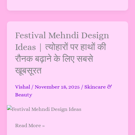
–
Vishal
की
पूरी
Festival
Festival Mehndi Design
Guide
Mehndi
(2025
Ideas | त्योहारों पर हाथों की
Design
–
रौनक बढ़ाने के लिए सबसे
Ideas
2026
|
खूबसूरत
अपडेट)
त्योहारों
पर
Vishal
/
November 18, 2025
/
Skincare &
हाथों
Beauty
की
रौनक
बढ़ाने
के
Read More »
लिए