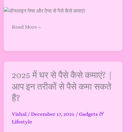
32+
बेस्ट
ऐप्स
की
Read More »
सूची
?
(Update
–
December
2025)
2025
2025 में घर से पैसे कैसे कमाएं? |
में
आप इन तरीकों से पैसे कमा सकते
घर
हैं?
से
पैसे
कैसे
Vishal
/
December 17, 2025
/
Gadgets &
कमाएं?
Lifestyle
|