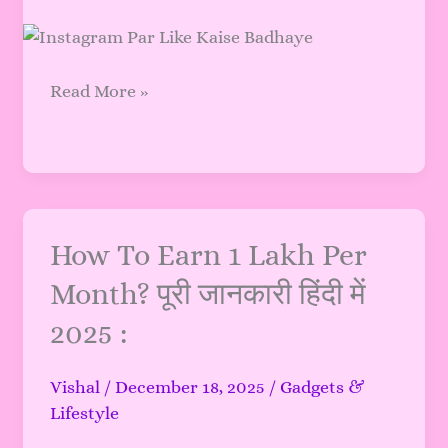
?
|
इंस्टाग्राम
पर
Read More »
लाइक
बढ़ाने
के
जानें
आसान
तरीके
How
How To Earn 1 Lakh Per
:
To
Month? पूरी जानकारी हिंदी में
Earn
2025 :
1
Lakh
Per
Vishal
/
December 18, 2025
/
Gadgets &
Month?
Lifestyle
पूरी