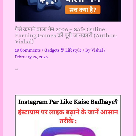
पैसे कमाने वाला गेम 2026 – Safe Online
Earning Games की पूरी जानकारी (Author:
Vishal)
18 Comments
/
Gadgets & Lifestyle
/ By
Vishal
/
February 26, 2026
…