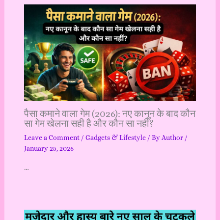
पैसा कमाने वाला गेम (2026): नए कानून के बाद कौन
सा गेम खेलना सही है और कौन सा नहीं?
Leave a Comment
/
Gadgets & Lifestyle
/ By
Author
/
January 25, 2026
…