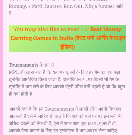
Rummy, 3 Patti, Fantasy, Run Out, Ninja Jumper आदि
हैं।
You may also like to read – >
Best Money
Earning Games in India (बेस्ट मनी अर्निंग गेम्स इन
इंडिया)
Tournaments
में भाग लें
MPL की खास बात है कि यहां पर यूजर्स के लिए हर गेम का एक बड़ा
टूर्नामेंट आयोजित किया जाता है, हालांकि MPL पर किसी भी गेम के
टूर्नामेंट में भाग लेने के लिए आपको एंट्री फीस देनी पड़ती है जो कि बहुत
ही कम होती है।
आपको बता दें कि इन Tournaments में लाखों लोग अपनी किस्मत
आजमाते हैं ऐसे में जाहिर सी बात है कि आपको यहां पर प्राइज मनी भी
अधिक देखने को मिलती है, ऐसे में अगर आप एक MPL यूजर हैं तो
आपको पैसा कमाने के लिए इन टूर्नामेंट्स में भाग अवश्य लेना चाहिए।