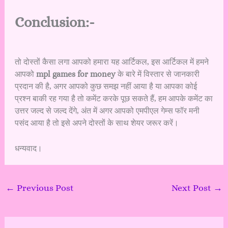
Conclusion:-
तो दोस्तों कैसा लगा आपको हमारा यह आर्टिकल, इस आर्टिकल में हमने
आपको
mpl games for money
के बारे में विस्तार से जानकारी
प्रदान की है, अगर आपको कुछ समझ नहीं आया है या आपका कोई
प्रश्न बाकी रह गया है तो कमेंट करके पूछ सकते हैं, हम आपके कमेंट का
उत्तर जल्द से जल्द देंगे, अंत में अगर आपको एमपीएल गेम्स फॉर मनी
पसंद आया है तो इसे अपने दोस्तों के साथ शेयर जरूर करें।
धन्यवाद।
←
Previous Post
Next Post
→