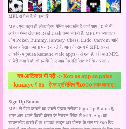
MPL
से पैसे कैसे कमाएं
?
MPL एक बहुत ही लोकप्रिय गेमिंग प्लेटफॉर्म है जहां आप 40 से भी
अधिक गेम्स खेलकर Real Cash कमा सकते हैं, MPL पर ज्यादातर
लोग Poker, Rummy, Fantasy, Chess, Ludo, Carrom आदि
खेलकर पैसा कमाना पसंद करते हैं, आज के समय में MPL सबसे
लोकप्रिय paisa kamane wale apps में से एक है, रही बात MPL
से पैसे कमाने की तो इसके लिए आप निम्नलिखित तरीके अपनाएं-
यह आर्टिकल भी पढ़ें ->
Kon se app se paise
kamaye ? 32+ ऐप्स प्रतिदिन ₹1000 तक कमाए :
Sign Up Bonus
MPL से पैसा कमाने का सबसे पहला तरीका Sign Up Bonus है,
अगर आप अपने किसी दोस्त के रेफरल लिंक से MPL App को
डाउनलोड करते हैं तो आपको साइन अप बोनस के तौर पर ₹50 दिए