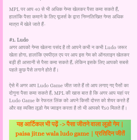
MPL पर आप 40 से भी अधिक गेम्स खेलकर पैसा कमा सकते हैं,
हालांकि पैसा कमाने के लिए यूजर्स के द्वारा निम्नलिखित गेम्स अधिक
मात्रा में खेले जाते हैं-
#1. Ludo
अगर आपको गेम्स खेलना पसंद है तो आपने कभी न कभी Ludo जरूर
खेला होगा, हालांकि एमपीएल एप पर आप इस गेम को ऑनलाइन खेलकर
बड़ी ही आसानी से पैसा कमा सकते हैं, लेकिन इसके लिए आपको सबसे
पहले कुछ पैसे लगाने होते हैं।
ऐसे में अगर आप Ludo Game जीत जाते हैं तो आप लगाए गए पैसों का
दोगुना पैसा कमा सकते हैं, MPL की खास बात है कि अगर आप यहां पर
Ludo Game के रेफरल लिंक को अपने किसी दोस्त को शेयर करते हैं
और वह व्यक्ति लूडो गेम ज्वाइन करता है तो भी आपको ₹50 मिलते हैं।
यह आर्टिकल भी पढ़ें ->
पैसा जीतने वाला लूडो गेम |
paisa jitne wala ludo game | प्रतिदिन जीतें