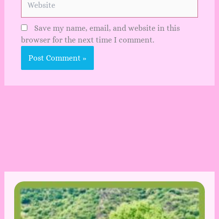
Save my name, email, and website in this
browser for the next time I comment.