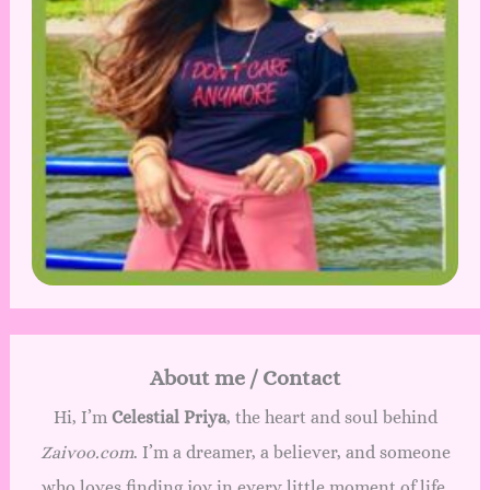
About me / Contact
Hi, I’m
Celestial Priya
, the heart and soul behind
Zaivoo.com
. I’m a dreamer, a believer, and someone
who loves finding joy in every little moment of life.