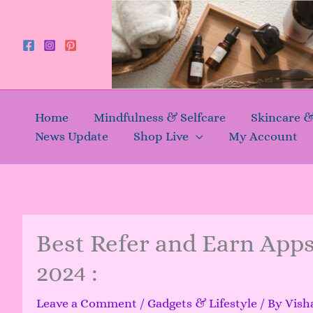
Skip
to
content
Home
Mindfulness & Selfcare
Skincare 
News Update
Shop Live
My Account
Best Refer and Earn Apps | र
2024 :
Leave a Comment
/
Gadgets & Lifestyle
/ By
Vish