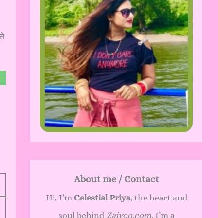
से
About me / Contact
Hi, I’m
Celestial Priya
, the heart and
soul behind
Zaivoo.com
. I’m a