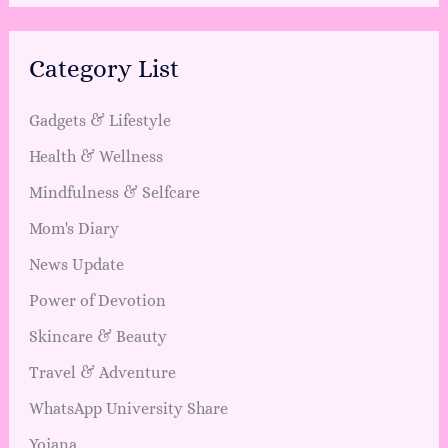
Category List
Gadgets & Lifestyle
Health & Wellness
Mindfulness & Selfcare
Mom's Diary
News Update
Power of Devotion
Skincare & Beauty
Travel & Adventure
WhatsApp University Share
Yojana