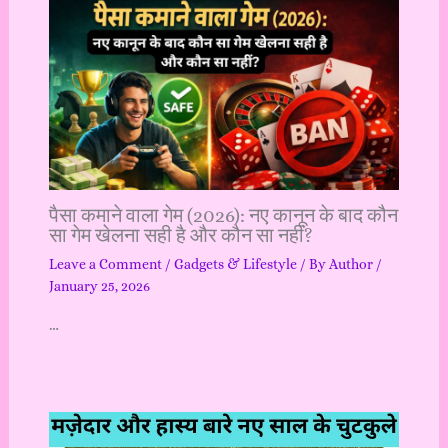
पैसा कमाने वाला गेम (2026): नए कानून के बाद कौन
सा गेम खेलना सही है और कौन सा नहीं?
Leave a Comment
/
Gadgets & Lifestyle
/ By
Author
/
January 25, 2026
…