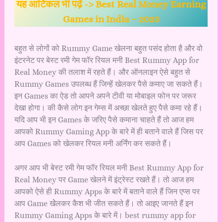
यह आर्टिकल भी पढ़ें ->
Best Real Money Earning
Games in India – 2023
बहुत से लोगों को Rummy Game खेलना बहुत पसंद होता है और वो
इंटरनेट पर बेस्ट रमी गेम फॉर रियल मनी Best Rummy App for
Real Money की तलाश में रहते हैं। और ऑनलाइन ऐसे बहुत से
Rummy Games उपलब्ध हैं जिन्हें खेलकर पैसे कमाए जा सकते हैं।
इन Games का ऐड तो आपने अपने टीवी या मोबाइल फोन पर जरूर
देखा होगा। की कैसे लोग इन गेम्स में अच्छा खेलते हुए पैसे कमा रहे हैं।
यदि आप भी इन Games के जरिए पैसे कमाना चाहते हैं तो आज हम
आपको Rummy Gaming App के बारे में ही बताने वाले हैं जिस पर
आप Games को खेलकर रियल मनी अर्निंग कर सकते हैं।
अगर आप भी बेस्ट रमी गेम फॉर रियल मनी Best Rummy App for
Real Money पर Game खेलने में इंट्रेस्ट रखते हैं। तो आज हम
आपको ऐसे ही Rummy Apps के बारे में बताने वाले हैं जिन एप्स पर
आप Game खेेलकर कैश भी जीत सकते हैं। तो आइए जानते हैं इन
Rummy Gaming Apps के बारे में। best rummy app for