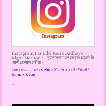
Instagram Par Like Kaise Badhaye –
Right Method ?| इंस्टाग्राम पर लाइक बढ़ाने के
जानें आसान तरीके :
Leave a Comment
/
Gadgets & Lifestyle
/ By
Vishal
/
February 8, 2026
…