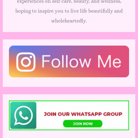
experiences on self-care, beauty, and wellness,
hoping to inspire you to live life beautifully and
wholeheartedly.