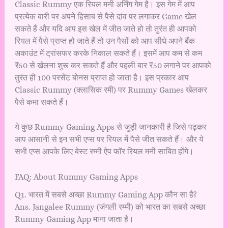
Classic Rummy एक रियल मनी अर्निंग गेम है। इस गेम में आप
प्रत्येक बारी पर अपने हिसाब से पैसे दांव पर लगाकर Game खेल
सकते हैं और यदि आप इस खेल में जीत जाते हो तो तुरंत ही आपको
रियल में पैसे प्राप्त हो जाते हैं तो उन पैसों को आप सीधे अपने बैंक
अकाउंट में ट्रांसफर करके निकाल सकते हैं। इसमें आप कम से कम
₹50 से खेलना शुरू कर सकते हैं और पहली बार ₹50 लगाने पर आपको
तुरंत ही 100 परसेंट बोनस प्राप्त हो जाता है। इस प्रकार आप
Classic Rummy (क्लासिक रमी) पर Rummy Games खेलकर
पैसे कमा सकते हैं।
ये कुछ Rummy Gaming Apps से जुड़ी जानकारी है जिसे पढ़कर
आप आसानी से इन सभी एप्स पर रियल में पैसे जीत सकते हैं। और ये
सभी एप्स आपके लिए बेस्ट रम्मी ऐप फॉर रियल मनी साबित होंगे।
FAQ: About Rummy Gaming Apps
Q1. भारत में सबसे अच्छा Rummy Gaming App कौन सा है?
Ans. Jangalee Rummy (जंगली रम्मी) को भारत का सबसे अच्छा
Rummy Gaming App माना जाता है।