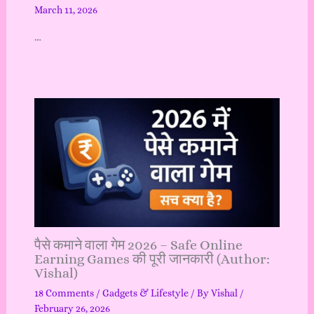
March 11, 2026
…
पैसे कमाने वाला गेम 2026 – Safe Online
Earning Games की पूरी जानकारी (Author:
Vishal)
18 Comments
/
Gadgets & Lifestyle
/ By
Vishal
/
February 26, 2026