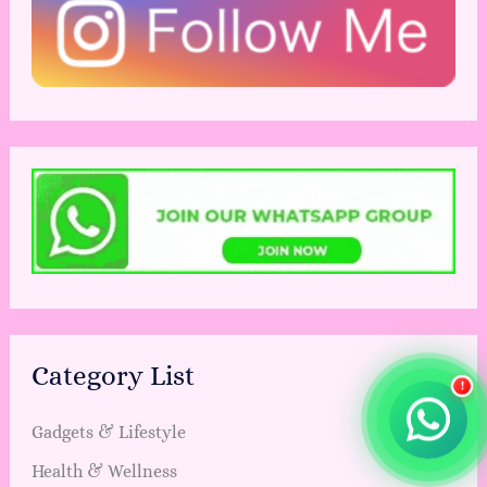
Category List
!
Gadgets & Lifestyle
Health & Wellness