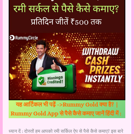
यह आर्टिकल भी पढ़ें ->
Rummy Gold क्या है? |
Rummy Gold App से पैसे कैसे कमाए जानें हिंदी में :
ध्यान दें : दोस्तों हम आपको रमी सर्किल ऐप से पैसे कैसे कमाए? इस बारे