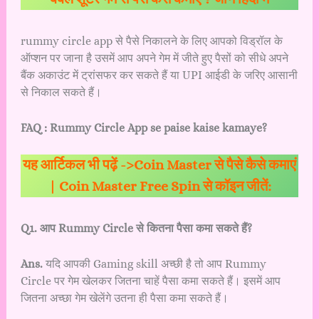
rummy circle app से पैसे निकालने के लिए आपको विड्रॉल के
ऑप्शन पर जाना है उसमें आप अपने गेम में जीते हुए पैसों को सीधे अपने
बैंक अकाउंट में ट्रांसफर कर सकते हैं या UPI आईडी के जरिए आसानी
से निकाल सकते हैं।
FAQ : Rummy Circle App se paise kaise kamaye?
यह आर्टिकल भी पढ़ें ->
Coin Master से पैसे कैसे कमाएं
| Coin Master Free Spin से कॉइन जीतें:
Q1. आप Rummy Circle से कितना पैसा कमा सकते हैं?
Ans.
यदि आपकी Gaming skill अच्छी है तो आप Rummy
Circle पर गेम खेलकर जितना चाहें पैसा कमा सकते हैं। इसमें आप
जितना अच्छा गेम खेलेंगे उतना ही पैसा कमा सकते हैं।