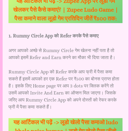
यह आर्टिकल भी पढ़ें ->
Zupee App पर लूडो गेम
खेलकर पैसे कैसे कमाएं? | Zupee Ludo Game |
पैसा कमाने वाला लूडो गेम प्रतिदिन जीतें ₹500 तक:
1. Rummy Circle App को Refer करके पैसे कमाए
अगर आपको अच्छे से Rummy Circle गेम खेलना नहीं पता है तो
आपको इसमें Refer and Earn करने का मौका भी दिया जाता है।
Rummy Circle App को Refer करके आप फ्री में पैसा कमा
सकते हैं इसमें आपको हर एक Refer पर ₹500 का बोनस प्राप्त होता
है। इसके लिए Home page पर आप 3 dots पर क्लिक करेंगे तो
उसमें आपको Invite And Earn का ऑप्शन मिल जाएगा। जिसके
जरिए आप Rummy Circle App को अपने दोस्तों को रेफर करके
फ्री में पैसा कमा सकते हैं।
यह आर्टिकल भी पढ़ें ->
लूडो खेलो पैसा कमाओ ludo