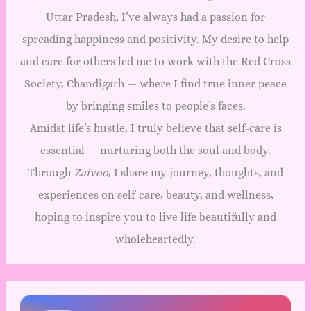
Uttar Pradesh, I’ve always had a passion for
spreading happiness and positivity. My desire to help
and care for others led me to work with the Red Cross
Society, Chandigarh — where I find true inner peace
by bringing smiles to people’s faces.
Amidst life’s hustle, I truly believe that self-care is
essential — nurturing both the soul and body.
Through
Zaivoo
, I share my journey, thoughts, and
experiences on self-care, beauty, and wellness,
hoping to inspire you to live life beautifully and
wholeheartedly.