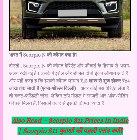
भारत में Scorpio N की कीमत क्या है?
दोस्तों , Scorpio N की कीमत वेरिएंट और फीचर्स के हिसाब से अलग-
अलग रखी गई है। इसके पेट्रोल और डीज़ल दोनों इंजन ऑप्शन आते हैं
और यही वजह है कि इसकी कीमत लगभग
₹13 लाख से शुरू होकर ₹24
लाख तक जाती है (एक्स-शोरूम दिल्ली)
। अगर कोई बेस वेरिएंट लेता है
तो बजट-फ्रेंडली रहेगा, लेकिन टॉप मॉडल में लग्ज़री और ऑफ-रोडिंग
फीचर्स मिलते हैं, जिसकी वजह से इसकी कीमत ज़्यादा है।
Also Read –
Scorpio S11 Prices in India
| Scorpio S11 युवाओं की पहली पसंद क्यों?