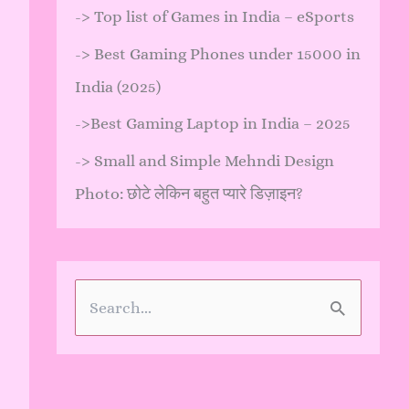
->
Top list of Games in India – eSports
->
Best Gaming Phones under 15000 in
India (2025)
->
Best Gaming Laptop in India – 2025
->
Small and Simple Mehndi Design
Photo: छोटे लेकिन बहुत प्यारे डिज़ाइन?
S
e
a