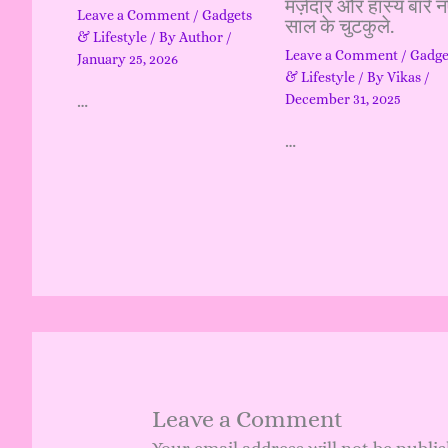
मज़ेदार और हास्य बारे 
Leave a Comment
/
Gadgets
साल के चुटकुले.
& Lifestyle
/ By
Author
/
Leave a Comment
/
Gadge
January 25, 2026
& Lifestyle
/ By
Vikas
/
December 31, 2025
…
…
Leave a Comment
Your email address will not be publi