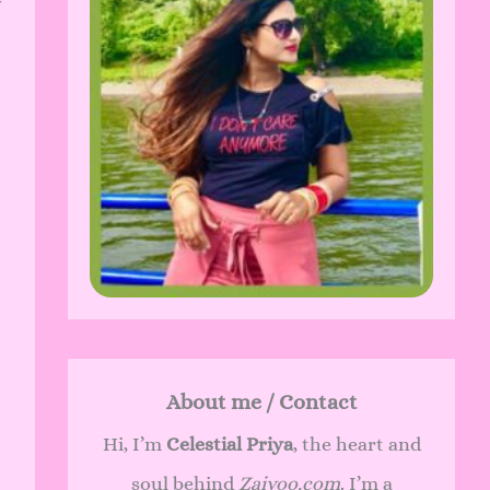
स
About me / Contact
Hi, I’m
Celestial Priya
, the heart and
soul behind
Zaivoo.com
. I’m a