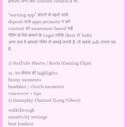
इसलिए अगर आप content creator हैं तो:
“earning app” बोलने से पहले जांचें
deposit वाले apps promote न करें
content को awareness-based रखें
गेमिंग से पैसे कमाने के Legal तरीके (Best & Safe)
अगर सच में आपको गेमिंग से कमाई करनी है, तो सबसे safe रास्ता यह
है:
1) YouTube Shorts / Reels (Gaming Clips)
15–30 सेकंड की highlights
funny moments
headshot / clutch moments
voiceover + tips
2) Gameplay Channel (Long Videos)
walkthrough
sensitivity settings
best loadout