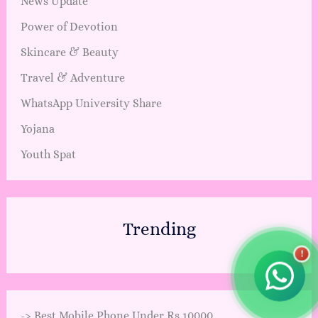
News Update
Power of Devotion
Skincare & Beauty
Travel & Adventure
WhatsApp University Share
Yojana
Youth Spat
Trending
!
->
Best Mobile Phone Under Rs 10000