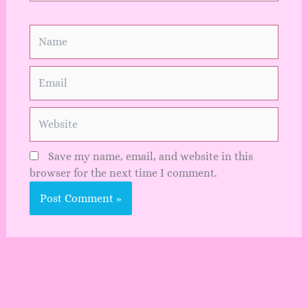
Name
Email
Website
Save my name, email, and website in this
browser for the next time I comment.