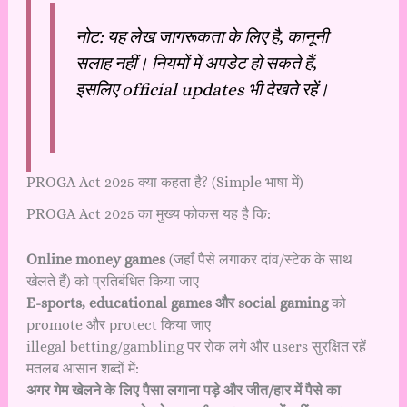
नोट: यह लेख जागरूकता के लिए है, कानूनी
सलाह नहीं। नियमों में अपडेट हो सकते हैं,
इसलिए official updates भी देखते रहें।
PROGA Act 2025 क्या कहता है? (Simple भाषा में)
PROGA Act 2025 का मुख्य फोकस यह है कि:
Online money games
(जहाँ पैसे लगाकर दांव/स्टेक के साथ
खेलते हैं) को प्रतिबंधित किया जाए
E-sports, educational games और social gaming
को
promote और protect किया जाए
illegal betting/gambling पर रोक लगे और users सुरक्षित रहें
मतलब आसान शब्दों में:
अगर गेम खेलने के लिए पैसा लगाना पड़े और जीत/हार में पैसे का