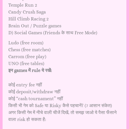
Temple Run 2
Candy Crush Saga
Hill Climb Racing 2
Brain Out / Puzzle games
D) Social Games (Friends के साथ Free Mode)
Ludo (free room)
Chess (free matches)
Carrom (free play)
UNO (free tables)
इन games में rule ये रखें:
कोई entry fee नहीं
कोई deposit/withdraw नहीं
कोई “cash tournament” नहीं
किसी भी गेम को Safe या Risky कैसे पहचानें? (7 आसान संकेत)
अगर किसी गेम में नीचे वाली चीजें दिखें, तो समझ जाओ ये पैसा फँसाने
वाला risk हो सकता है: