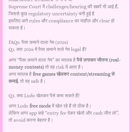
Supreme Court में challenges/hearing की खबरें भी आई हैं,
जिससे कुछ regulatory uncertainty बनी हुई है
इसलिए आगे rules और compliance का माहौल और clear हो
सकता है।
FAQs: पैसा कमाने वाला गेम (2026)
Q1. क्या 2026 में पैसा कमाने वाले गेम legal हैं?
अगर “पैसा कमाने वाला गेम” का मतलब है
पैसे लगाकर जीतना (real-
money contests)
तो वह risk में आता है।
अगर मतलब है
free games खेलकर content/streaming से
कमाई
, तो वह safe है।
Q2. क्या Ludo खेलकर पैसे कमा सकते हैं?
अगर Ludo
free mode
में खेल रहे हैं तो ठीक है।
लेकिन अगर app कहे “entry fee देकर खेलो और cash जीत लो”,
तो avoid करना बेहतर है।