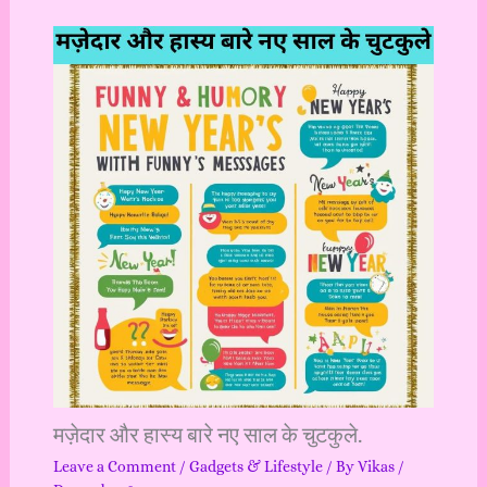
मज़ेदार और हास्य बारे नए साल के चुटकुले.
Leave a Comment
/
Gadgets & Lifestyle
/ By
Vikas
/