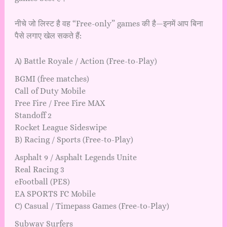
नीचे जो लिस्ट है वह “Free-only” games की है—इनमें आप बिना
पैसे लगाए खेल सकते हैं:
A) Battle Royale / Action (Free-to-Play)
BGMI (free matches)
Call of Duty Mobile
Free Fire / Free Fire MAX
Standoff 2
Rocket League Sideswipe
B) Racing / Sports (Free-to-Play)
Asphalt 9 / Asphalt Legends Unite
Real Racing 3
eFootball (PES)
EA SPORTS FC Mobile
C) Casual / Timepass Games (Free-to-Play)
Subway Surfers