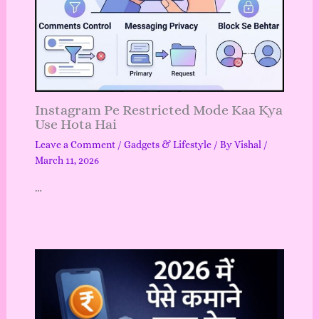
Instagram Pe Restricted Mode Kaa Kya
Use Hota Hai
Leave a Comment
/
Gadgets & Lifestyle
/ By
Vishal
/
March 11, 2026
…