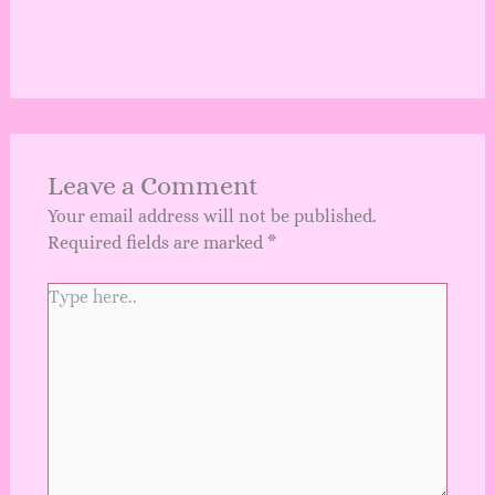
Leave a Comment
Your email address will not be published.
Required fields are marked
*
Type
here..