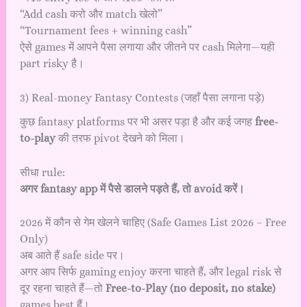
“Add cash करो और match खेलो”
“Tournament fees + winning cash”
ऐसे games में आपने पैसा लगाया और जीतने पर cash मिलेगा—यही
part risky है।
3) Real-money Fantasy Contests (जहाँ पैसा लगाना पड़े)
कुछ fantasy platforms पर भी असर पड़ा है और कई जगह
free-
to-play
की तरफ pivot देखने को मिला।
सीधा rule:
अगर fantasy app में पैसे डालने पड़ते हैं, तो avoid करें।
2026 में कौन से गेम खेलने चाहिए (Safe Games List 2026 – Free
Only)
अब आते हैं safe side पर।
अगर आप सिर्फ gaming enjoy करना चाहते हैं, और legal risk से
दूर रहना चाहते हैं—तो
Free-to-Play (no deposit, no stake)
games best हैं।