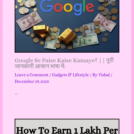
Google Se Paise Kaise Kamaye? || पूरी
जानकारी आसान भाषा में:
Leave a Comment
/
Gadgets & Lifestyle
/ By
Vishal
/
December 19, 2025
…