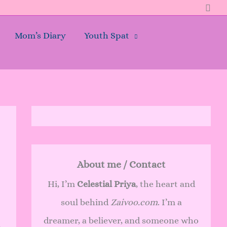
Sear
Mom’s Diary
Youth Spat
About me / Contact
Hi, I’m
Celestial Priya
, the heart and
soul behind
Zaivoo.com
. I’m a
dreamer, a believer, and someone who