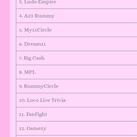
3. Ludo Empire
4. A23 Rummy
5. My11Circle
6. Dream11
7. Big Cash
8. MPL
9. RummyCircle
10. Loco Live Trivia
11. FanFight
12. Gamezy