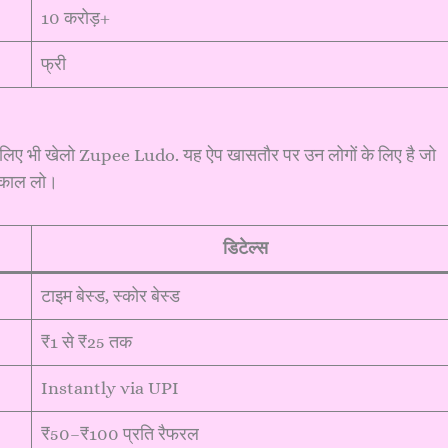
10 करोड़+
फ्री
के लिए भी खेलो Zupee Ludo. यह ऐप खासतौर पर उन लोगों के लिए है जो
निकाल लो।
डिटेल्स
टाइम बेस्ड, स्कोर बेस्ड
₹1 से ₹25 तक
Instantly via UPI
₹50–₹100 प्रति रैफरल