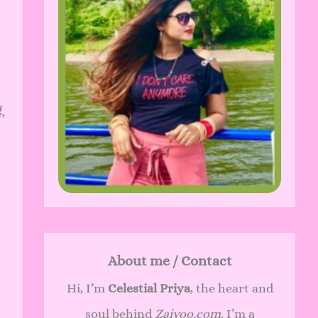
ं,
About me / Contact
Hi, I’m
Celestial Priya
, the heart and
soul behind
Zaivoo.com
. I’m a