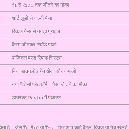
₹1 से ₹100 तक जीतने का मौका
शॉर्ट लूडो से जल्दी पैसा
स्किल गेम्स से तगड़ा प्राइज
कैरम जीतकर रिवॉर्ड पाओ
पोजिशन बेस्ड रिवार्ड सिस्टम
बिना डाउनलोड गेम खेलो और कमाओ
नया फैंटेसी प्लेटफॉर्म – पैसा जीतने का मौका
डायरेक्ट Paytm में पेआउट
ता है – जैसे ₹5, ₹10 या ₹25। फिर आप कोई बैटल, क्विज़ या मैच खेलते