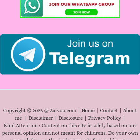
f
o
r
:
Copyright © 2026 @ Zaivoo.com |
Home
|
Contact
|
About
me
|
Disclaimer
|
Disclosure
|
Privacy Policy
|
Kind Attention : Content on this site is solely based on our
personal opinion and not meant for childrens. Do your own