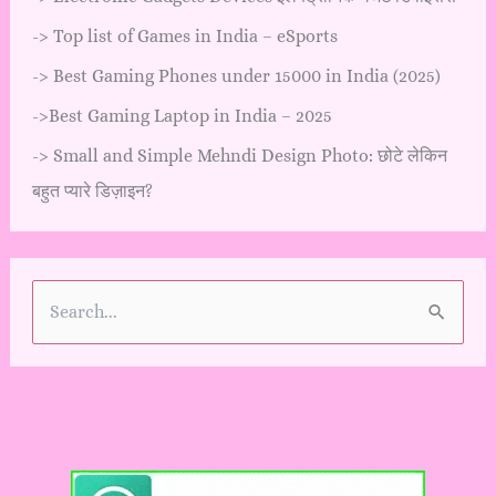
->
Top list of Games in India – eSports
->
Best Gaming Phones under 15000 in India (2025)
->
Best Gaming Laptop in India – 2025
->
Small and Simple Mehndi Design Photo: छोटे लेकिन
बहुत प्यारे डिज़ाइन?
S
e
a
r
c
h