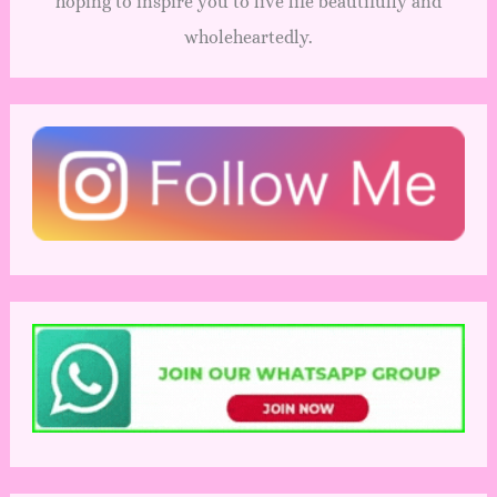
hoping to inspire you to live life beautifully and
wholeheartedly.