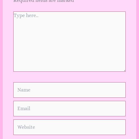
Required fields are marked
*
Type
here..
Name
Email
Website