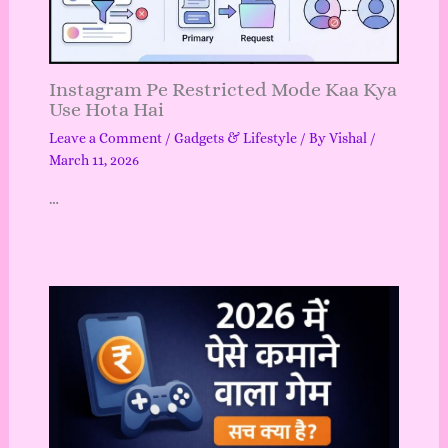
Instagram Pe Restricted Mode Kaa Kya
Use Hota Hai
Leave a Comment
/
Gadgets & Lifestyle
/ By
Vishal
/
March 11, 2026
…