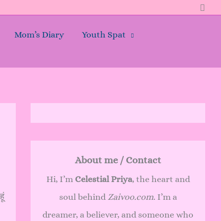
Sear
Mom’s Diary
Youth Spat
About me / Contact
Hi, I’m
Celestial Priya
, the heart and
ूं
soul behind
Zaivoo.com
. I’m a
dreamer, a believer, and someone who