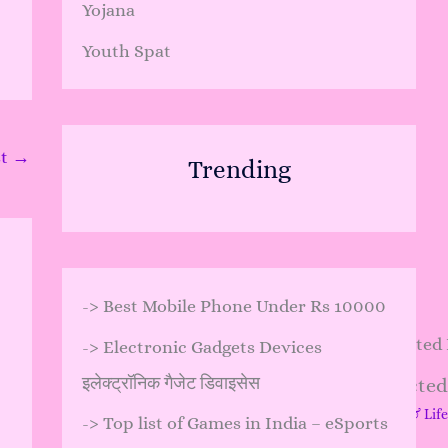
Yojana
Youth Spat
st
→
Trending
->
Best Mobile Phone Under Rs 10000
->
Electronic Gadgets Devices
इलेक्ट्रॉनिक गैजेट डिवाइसेस
Instagram Pe Restricte
Leave a Comment
/
Gadgets & Life
->
Top list of Games in India – eSports