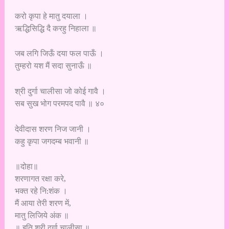
करो कृपा हे मातु दयाला ।
ऋद्धिसिद्धि दै करहु निहाला ॥
जब लगि जिऊँ दया फल पाऊँ ।
तुम्हरो यश मैं सदा सुनाऊँ ॥
श्री दुर्गा चालीसा जो कोई गावै ।
सब सुख भोग परमपद पावै ॥ ४०
देवीदास शरण निज जानी ।
कहु कृपा जगदम्ब भवानी ॥
॥दोहा॥
शरणागत रक्षा करे,
भक्त रहे नि:शंक ।
मैं आया तेरी शरण में,
मातु लिजिये अंक ॥
॥ इति श्री दुर्गा चालीसा ॥