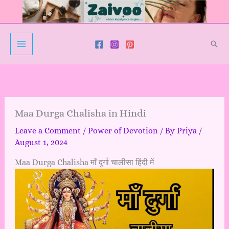
Skip
to
content
Sear
Maa Durga Chalisha in Hindi
Leave a Comment
/
Power of Devotion
/ By
Priya
/
August 1, 2024
Maa Durga Chalisha माँ दुर्गा चालीसा हिंदी में