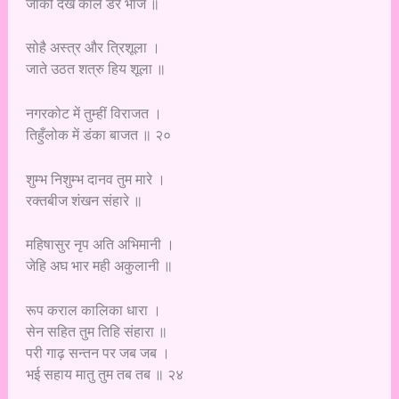
जाको देख काल डर भाजै ॥
सोहै अस्त्र और त्रिशूला ।
जाते उठत शत्रु हिय शूला ॥
नगरकोट में तुम्हीं विराजत ।
तिहुँलोक में डंका बाजत ॥ २०
शुम्भ निशुम्भ दानव तुम मारे ।
रक्तबीज शंखन संहारे ॥
महिषासुर नृप अति अभिमानी ।
जेहि अघ भार मही अकुलानी ॥
रूप कराल कालिका धारा ।
सेन सहित तुम तिहि संहारा ॥
परी गाढ़ सन्तन पर जब जब ।
भई सहाय मातु तुम तब तब ॥ २४