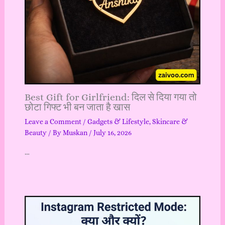
Best Gift for Girlfriend: दिल से दिया गया तो
छोटा गिफ्ट भी बन जाता है खास
Leave a Comment
/
Gadgets & Lifestyle
,
Skincare &
Beauty
/ By
Muskan
/
July 16, 2026
…