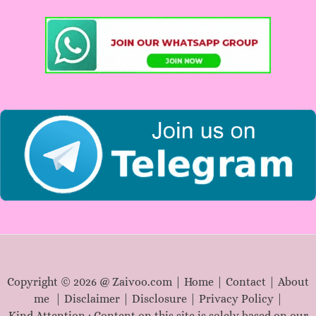
c
h
f
o
r
:
Copyright © 2026 @ Zaivoo.com |
Home
|
Contact
|
About
me
|
Disclaimer
|
Disclosure
|
Privacy Policy
|
Kind Attention : Content on this site is solely based on our