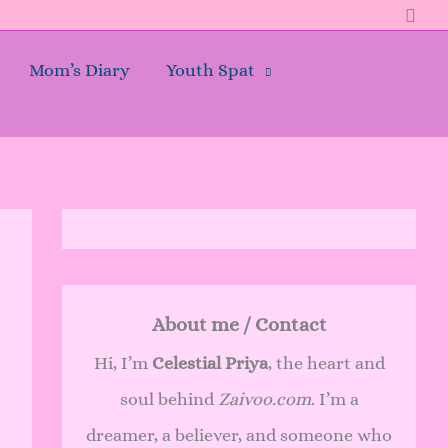
Sear
Mom’s Diary
Youth Spat
About me / Contact
Hi, I’m
Celestial Priya
, the heart and
soul behind
Zaivoo.com
. I’m a
dreamer, a believer, and someone who