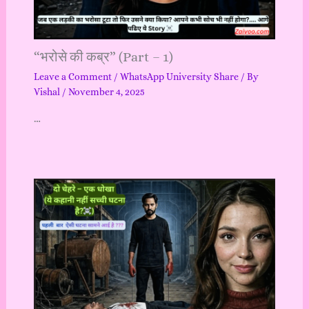
“भरोसे की कब्र” (Part – 1)
Leave a Comment
/
WhatsApp University Share
/ By
Vishal
/
November 4, 2025
…