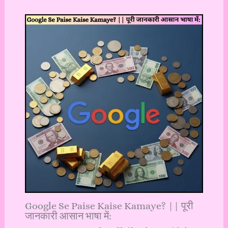
Google Se Paise Kaise Kamaye? || पूरी
जानकारी आसान भाषा में: