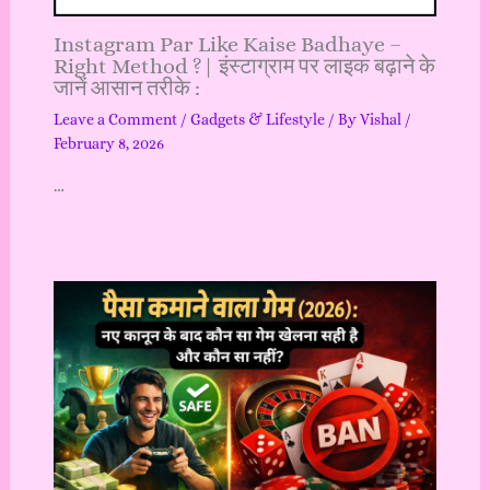
Instagram Par Like Kaise Badhaye –
Right Method ?| इंस्टाग्राम पर लाइक बढ़ाने के
जानें आसान तरीके :
Leave a Comment
/
Gadgets & Lifestyle
/ By
Vishal
/
February 8, 2026
…