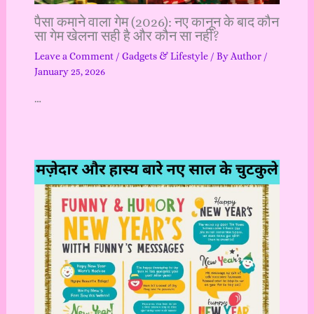
पैसा कमाने वाला गेम (2026): नए कानून के बाद कौन
सा गेम खेलना सही है और कौन सा नहीं?
Leave a Comment
/
Gadgets & Lifestyle
/ By
Author
/
January 25, 2026
…