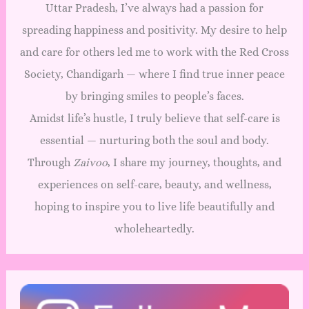
Uttar Pradesh, I’ve always had a passion for
spreading happiness and positivity. My desire to help
and care for others led me to work with the Red Cross
Society, Chandigarh — where I find true inner peace
by bringing smiles to people’s faces.
Amidst life’s hustle, I truly believe that self-care is
essential — nurturing both the soul and body.
Through
Zaivoo
, I share my journey, thoughts, and
experiences on self-care, beauty, and wellness,
hoping to inspire you to live life beautifully and
wholeheartedly.