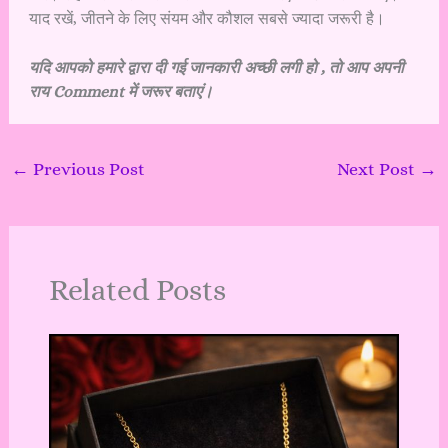
याद रखें, जीतने के लिए संयम और कौशल सबसे ज्यादा जरूरी है।
यदि आपको हमारे द्वारा दी गई जानकारी अच्छी लगी हो , तो आप अपनी
राय Comment में जरूर बताएं।
←
Previous Post
Next Post
→
Related Posts