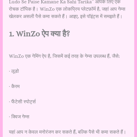
Ludo Se Paise Kamane Ka Sahi Tarika” आपके लिए एक
रोचक टॉपिक है। WinZo एक लोकप्रिय प्लेटफ़ॉर्म है, जहां आप गेम्स
खेलकर असली पैसे कमा सकते हैं। आइए, इसे पॉइंट्स में समझते हैं।
1. WinZo ऐप क्या है?
WinZo एक गेमिंग ऐप है, जिसमें कई तरह के गेम्स उपलब्ध हैं, जैसे:
· लूडो
· कैरम
· फैंटेसी स्पोर्ट्स
· क्विज गेम्स
यहां आप न केवल मनोरंजन कर सकते हैं, बल्कि पैसे भी कमा सकते हैं।