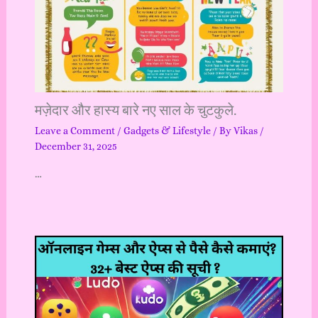
मज़ेदार और हास्य बारे नए साल के चुटकुले.
Leave a Comment
/
Gadgets & Lifestyle
/ By
Vikas
/
December 31, 2025
…