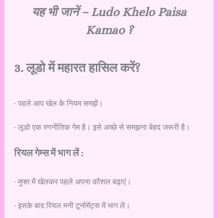
यह भी जानें –
Ludo Khelo Paisa
Kamao ?
3. लूडो में महारत हासिल करें?
· पहले आप खेल के नियम समझें।
· लूडो एक रणनीतिक गेम है। इसे अच्छे से समझना बेहद जरूरी है।
रियल गेम्स में भाग लें :
· मुफ्त में खेलकर पहले अपना कौशल बढ़ाएं।
· इसके बाद रियल मनी टूर्नामेंट्स में भाग लें।