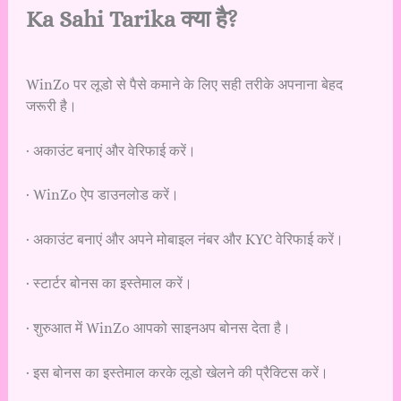
Ka Sahi Tarika क्या है?
WinZo पर लूडो से पैसे कमाने के लिए सही तरीके अपनाना बेहद
जरूरी है।
· अकाउंट बनाएं और वेरिफाई करें।
· WinZo ऐप डाउनलोड करें।
· अकाउंट बनाएं और अपने मोबाइल नंबर और KYC वेरिफाई करें।
· स्टार्टर बोनस का इस्तेमाल करें।
· शुरुआत में WinZo आपको साइनअप बोनस देता है।
· इस बोनस का इस्तेमाल करके लूडो खेलने की प्रैक्टिस करें।