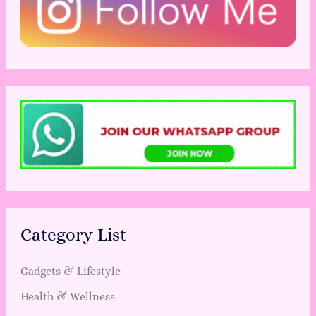
Category List
Gadgets & Lifestyle
Health & Wellness