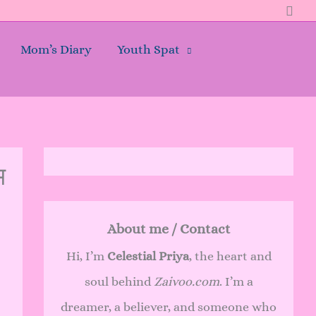
Sear
Mom’s Diary
Youth Spat
म
About me / Contact
Hi, I’m
Celestial Priya
, the heart and
soul behind
Zaivoo.com
. I’m a
dreamer, a believer, and someone who