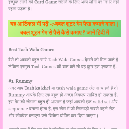
इच्छुक लोगों को
Card Game
खेलने के लिए अन्य लोगों पर निर्भर नहीं
रहना पड़ता है।
यह आर्टिकल भी पढ़ें ->
बबल शूटर गेम पैसा कमाने वाला |
बबल शूटर गेम से पैसे कैसे कमाए ? जानें हिंदी में
Best Tash Wala Games
वैसे तो आपको बहुत सारे Tash Wale Games देखने को मिल जाते हैं
लेकिन प्रमुख Tash Games की बात करें तो वह कुछ इस प्रकार हैं-
#1. Rummy
अगर आप
Tash ka khel
या tash wala game खेलना चाहते हैं तो
Rummy आपके लिए एक बहुत ही अच्छा विकल्प साबित हो सकता है,
इस गेम को खेलना बहुत ही आसान है जहां आपको एक valid set और
sequence बनाना होता है, इस खेल में जो खिलाड़ी सबसे पहले सेट
और सीक्वेंस बनाएगा उसे विजेता घोषित कर दिया जाएगा।