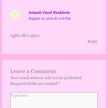
Avinash Vinod Wankhede
August 10, 2024 At 4:45 Pm
Ggfdcvffcvvgfxcc
Reply
Leave a Comment
Your email address will not be published.
Required fields are marked
*
Type
here..