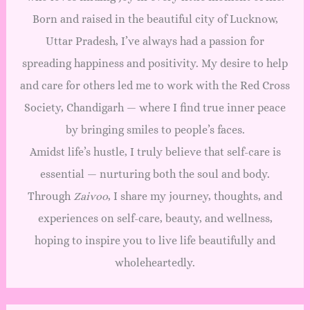
Born and raised in the beautiful city of Lucknow,
Uttar Pradesh, I’ve always had a passion for
spreading happiness and positivity. My desire to help
and care for others led me to work with the Red Cross
Society, Chandigarh — where I find true inner peace
by bringing smiles to people’s faces.
Amidst life’s hustle, I truly believe that self-care is
essential — nurturing both the soul and body.
Through
Zaivoo
, I share my journey, thoughts, and
experiences on self-care, beauty, and wellness,
hoping to inspire you to live life beautifully and
wholeheartedly.