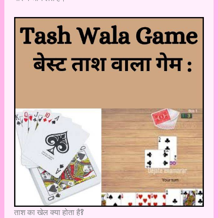
ताश का खेल क्या होता है
?