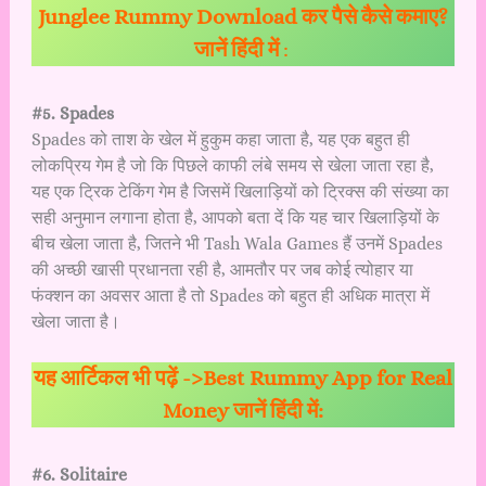
Junglee Rummy Download कर पैसे कैसे कमाए?
जानें हिंदी में
:
#5. Spades
Spades को ताश के खेल में हुकुम कहा जाता है, यह एक बहुत ही
लोकप्रिय गेम है जो कि पिछले काफी लंबे समय से खेला जाता रहा है,
यह एक ट्रिक टेकिंग गेम है जिसमें खिलाड़ियों को ट्रिक्स की संख्या का
सही अनुमान लगाना होता है, आपको बता दें कि यह चार खिलाड़ियों के
बीच खेला जाता है, जितने भी Tash Wala Games हैं उनमें Spades
की अच्छी खासी प्रधानता रही है, आमतौर पर जब कोई त्योहार या
फंक्शन का अवसर आता है तो Spades को बहुत ही अधिक मात्रा में
खेला जाता है।
यह आर्टिकल भी पढ़ें ->
Best
Rummy App for Real
Money जानें हिंदी में:
#6. Solitaire