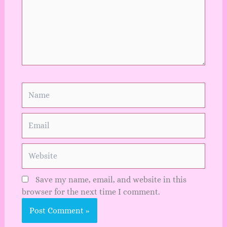
Name
Email
Website
Save my name, email, and website in this
browser for the next time I comment.