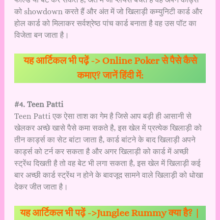
को showdown करते हैं और अंत में जो खिलाड़ी कम्युनिटी कार्ड और
होल कार्ड को मिलाकर सर्वश्रेष्ठ पांच कार्ड बनाता है वह उस पॉट का
विजेता बन जाता है।
यह आर्टिकल भी पढ़ें ->
Online Poker से पैसे कैसे
कमाए? जानें हिंदी में:
#4. Teen Patti
Teen Patti एक ऐसा ताश का गेम है जिसे आप बड़ी ही आसानी से
खेलकर अच्छे खासे पैसे कमा सकते है, इस खेल में प्रत्येक खिलाड़ी को
तीन कार्ड्स का सेट बांटा जाता है, कार्ड बांटने के बाद खिलाड़ी अपने
कार्ड्स को टर्न कर सकता है और अगर खिलाड़ी को कार्ड में अच्छी
स्ट्रेंथ दिखती है तो वह बेट भी लगा सकता है, इस खेल में खिलाड़ी कई
बार अच्छी कार्ड स्ट्रेंथ न होने के बावजूद सामने वाले खिलाड़ी को धोखा
देकर जीत जाता है।
यह आर्टिकल भी पढ़ें ->
Junglee Rummy क्या है? |