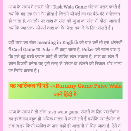
आज के समय में लाखों लोग
Tash Wala Game
खेलना पसंद करते हैं
क्योंकि यह एक ऐसा गेम होता है जिसमें प्लेयर्स का घर बैठे-बैठे मनोरंजन
हो जाता है, आमतौर पर ताश के खेल को जुआ का खेल भी बोला जाता है
क्योंकि ज्यादातर प्लेयर्स ताश का गेम पैसा कमाने के लिए खेलते हैं।
वहीं ताश का खेल
meaning in English
की बात करें तो इसे अंग्रेजी
में
Card Game
या Poker भी कहा जाता है,
Poker
की खास बात है
कि इसे बूढ़े बच्चे जवान कोई भी व्यक्ति खेल सकता है, ताश का खेल में
कौन विजयी बनेगा यह पूरी तरह से प्लेयर के खेलने की स्किल और भाग्य
पर निर्भर करता है।
यह आर्टिकल भी पढ़ें ->
Rummy Game Paise Wala
जानें हिंदी में:
आज के समय में तो लोग tash wala game खेलने के लिए स्मार्टफोन
का इस्तेमाल बहुत ही अधिक मात्रा में करने लगे हैं क्योंकि स्मार्टफोन तो
लगभग हर किसी व्यक्ति के पास बड़ी ही आसानी से मिल जाता है, ऐसे में