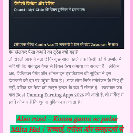
गेम खेलकर पैसा कमाने का ट्रेंड क्यों बढ़ा?
तो दोस्तों आपको बता दें कि कुछ साल पहले तक किसी को ये उम्मीद भी
नहीं थी कि मोबाइल गेम्स से रियल कैश कमाया जा सकता है। लेकिन
अब, डिजिटल पेमेंट और ऑनलाइन ट्रांजेक्शन की सुविधा ने इस
इंडस्ट्री को बूम पर पहुंचा दिया है। आज लोग सिर्फ मनोरंजन के लिए ही
नहीं, बल्कि इन गेम्स को साइड हसल के रूप में खेलते हैं। खासकर जब
बात
Best Gaming Earning Apps 2025
की आती है, तो मार्केट में
इतने ऑप्शन हैं कि चुनना मुश्किल हो जाता है।
Also read –
Konsa game se paisa
Milta Hai | सच्चाई, तरीका और समझदारी से