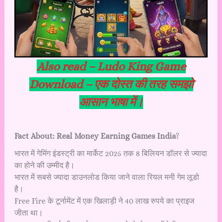
Also read –
Ludo King Game
Download – एक दोस्त की तरह समझो
आसान भाषा में।
Fact About: Real Money Earning Games India
?
भारत में गेमिंग इंडस्ट्री का मार्केट 2025 तक 8 बिलियन डॉलर से ज्यादा
का होने की उम्मीद है।
भारत में सबसे ज्यादा डाउनलोड किया जाने वाला रियल मनी गेम लूडो
है।
Free Fire के टूर्नामेंट में एक खिलाड़ी ने 40 लाख रुपये का प्राइज
जीता था।