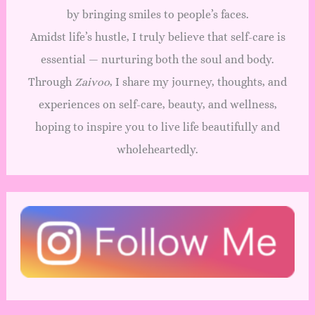
by bringing smiles to people’s faces.
Amidst life’s hustle, I truly believe that self-care is
essential — nurturing both the soul and body.
Through
Zaivoo
, I share my journey, thoughts, and
experiences on self-care, beauty, and wellness,
hoping to inspire you to live life beautifully and
wholeheartedly.