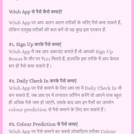
Vclub App
से
पैसे
कैसे
कमाएं
?
Vclub App पर आप अलग अलग तरीकों के जरिए पैसे कमा सकते हैं,
लेकिन प्रमुख तरीकों की बात करें तो वह कुछ इस प्रकार हैं-
#1. Sign Up
करके
पैसे
कमाएं
Vclub App में जब आप अकाउंट बनाते हैं तो आपको Sign Up
Bonus के तौर पर ₹121 मिलते हैं, हालांकि इस तरीके में आप केवल
बार ही पैसे कमा सकते हैं।
#2. Daily Check In
करके
पैसे
कमाएं
Vclub App पर पैसे कमाने के लिए आप एप में Daily Check In भी
कर सकते हैं, जब आप एप में लगातार लॉगिन करेंगे तो आपने पास बहुत
ही अधिक पैसे जमा हो जाएंगे, उसके बाद आप इन पैसों का उपयोग
colour prediction से पैसे कमाने के लिए कर सकते हैं।
#3. Colour Prediction
से
पैसे
कमाएं
Vclub App पर पैसे कमाने का सबसे लोकप्रिय तरीका Colour