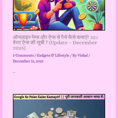
ऑनलाइन गेम्स और ऐप्स से पैसे कैसे कमाएं? 32+
बेस्ट ऐप्स की सूची ? (Update – December
2025)
5 Comments
/
Gadgets & Lifestyle
/ By
Vishal
/
December 31, 2025
…