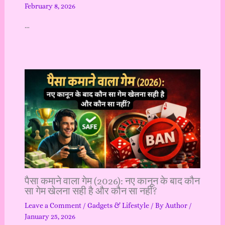
February 8, 2026
…
पैसा कमाने वाला गेम (2026): नए कानून के बाद कौन
सा गेम खेलना सही है और कौन सा नहीं?
Leave a Comment
/
Gadgets & Lifestyle
/ By
Author
/
January 25, 2026