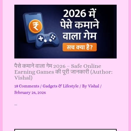
पैसे कमाने वाला गेम 2026 – Safe Online
Earning Games की पूरी जानकारी (Author:
Vishal)
18 Comments
/
Gadgets & Lifestyle
/ By
Vishal
/
February 26, 2026
…