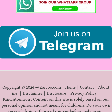
f
o
r
:
Copyright © 2026 @ Zaivoo.com |
Home
|
Contact
|
About
me
|
Disclaimer
|
Disclosure
|
Privacy Policy
|
Kind Attention : Content on this site is solely based on our
personal opinion and not meant for childrens. Do your own
research from authorised sources before making any