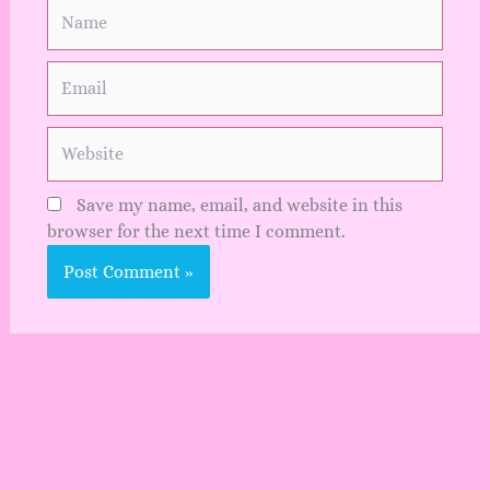
Name
Email
Website
Save my name, email, and website in this
browser for the next time I comment.