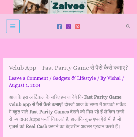
Skip
to
content
Sear
Vclub App – Fast Parity Game से पैसे कैसे कमाए?
Leave a Comment
/
Gadgets & Lifestyle
/ By
Vishal
/
August 1, 2024
आज के इस आर्टिकल के जरिए हम जानेंगे कि
Fast Parity Game
vclub app
से
पैसे
कैसे
कमाए
? दोस्तों आज के समय में आपको मार्केट
में बहुत सारे
Fast Parity Games
देखने को मिल रहे हैं लेकिन उनमें
से ज्यादातर Apps फर्जी निकलते हैं, हालांकि कुछ एप्स ऐसे भी हैं जो
यूजर्स को
Real Cash
कमाने का बेहतरीन अवसर प्रदान करते हैं।