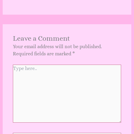
Leave a Comment
Your email address will not be published.
Required fields are marked
*
Type
here..