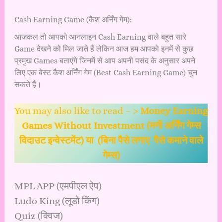
Cash Earning Game (कैश अर्निंग गेम):
आजकल तो आपको आनलाइन Cash Earning वाले बहुत सारे
Game देखने को मिल जाते हैं लेकिन आज हम आपको इनमें से कुछ
प्रमुख Games बताएंगे जिनमें से आप अपनी पसंद के अनुसार अपने
लिए एक बेस्ट कैश अर्निंग गेम (Best Cash Earning Game) चुन
सकते हैं।
You may also like to read – >
Money Earning
Games Without Investment (मनी अर्निंग गेम्स
विदाउट इन्वेस्टमेंट) या (बिना पैसे लगाए पैसे कमाने वाले
गेम्स)
MPL APP (एमपीएल ऐप)
Ludo King (लूडो किंग)
Quiz (क्विज)