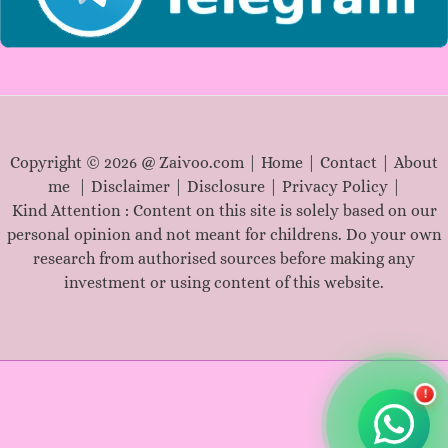
Copyright © 2026 @ Zaivoo.com |
Home
|
Contact
|
About
me
|
Disclaimer
|
Disclosure
|
Privacy Policy
|
Kind Attention : Content on this site is solely based on our
personal opinion and not meant for childrens. Do your own
research from authorised sources before making any
investment or using content of this website.
!