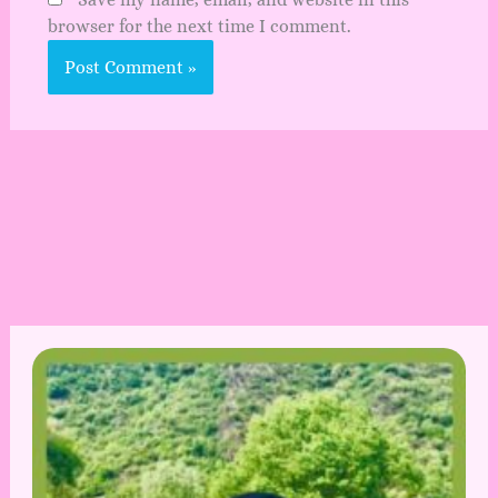
browser for the next time I comment.