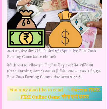
अपने लिए बेस्ट कैश अर्निंग गेम कैसे चुनें (Apne liye Best Cash
Earning Game kaise chune):
वैसे तो आजकल ऑनलाइन की दुनिया में बहुत सारे कैश अर्निंग गेम
(Cash Earning Game) उपलब्ध हैं लेकिन आप अगर अपने लिए एक
Best Cash Earning Game सलेक्ट करना चाहते हैं।
You may also like to read – >
Garena FREE
FIRE Online Game गरेना फ्री फायर