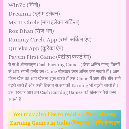
WinZo (विंजो)
Dream11 (ड्रीम इलेवन)
My 11 Circle (माय इलेवन सर्किल)
Roz Dhan (रोज धन)
Rummy Circle App (रम्मी सर्किल ऐप)
Qureka App (कुरेका ऐप)
Paytm First Game (पेटीएम फर्स्ट गेम)
ये सभी ऑनलाइन Cash Earning Games ( कैश अर्निंग गेम्स) जिनमें
से आप अपनी पसंद का Game खेलकर कैश अर्निंग कर सकते हैं। और
जिस खेल को आप खेलना शुरू करते हैं उस Game में आप धीरे धीरे आगे
बढ़ते जाते हैं और उसी हिसाब से आपकी Earning भी बढ़ती जाती है।
इस प्रकार आप इन Cash Earning Games को खेलकर पैसे कमा
सकते हैं।
You may also like to read – >
Best Money
Earning Games in India (बेस्ट मनी अर्निंग गेम्स इन