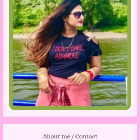
About me / Contact