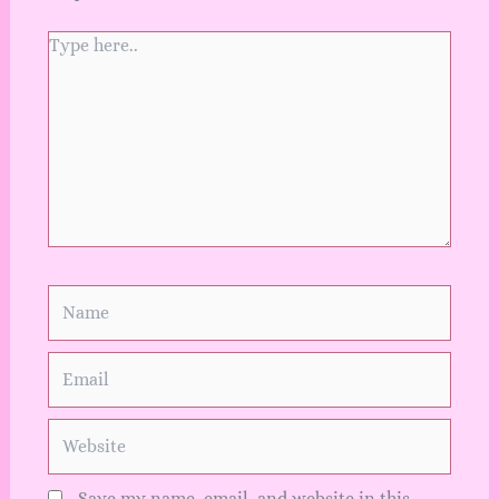
Type
here..
Name
Email
Website
Save my name, email, and website in this