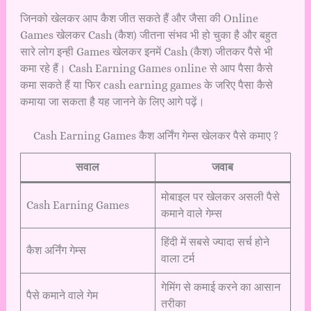
जिनको खेलकर आप कैश जीत सकते हैं और जैसा की Online
Games खेलकर Cash (कैश) जीतना संभव भी हो चुका है और बहुत
सारे लोग इन्ही Games खेलकर इनमें Cash (कैश) जीतकर पैसे भी
कमा रहे हैं। Cash Earning Games online से आप पैसा कैसे
कमा सकते हैं या फिर cash earning games के जरिए पैसा कैसे
कमाया जा सकता है यह जानने के लिए आगे पढ़ें।
Cash Earning Games कैश अर्निंग गेम्स खेलकर पैसे कमाए ?
सवाल
जवाब
मोबाइल पर खेलकर असली पैसे
Cash Earning Games
कमाने वाले गेम्स
हिंदी में सबसे ज्यादा सर्च होने
कैश अर्निंग गेम्स
वाला टर्म
गेमिंग से कमाई करने का आसान
पैसे कमाने वाले गेम
तरीका