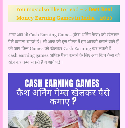
You may also like to read – >
Best Real
Money Earning Games in India – 2023
अगर आप भी Cash Earning Games (कैश अर्निंग गेम्स) को खेलकर
पैसे कमाना चाहते हैं। तो आज की इस पोस्ट में हम आपको बताने वाले हैं
की आप किन Games को खेलकर Cash Earning कर सकते हैं।
cash earning games अधिक पैसा कमाने के लिए आप किन गेम्स को
खेल कर कमा सकते हैं ये आगे पढ़ें।