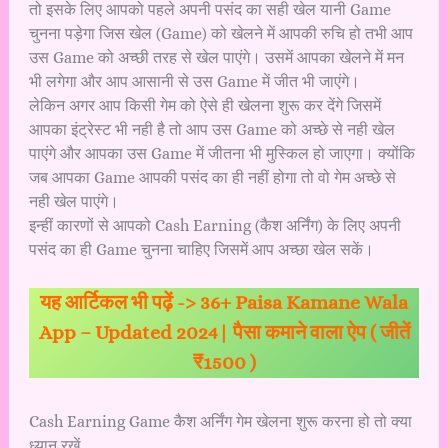
तो इसके लिए आपको पहले अपनी पसंद का सही खेल यानी Game
चुनना पड़ेगा जिस खेल (Game) को खेलने में आपकी रुचि हो तभी आप
उस Game को अच्छी तरह से खेल पाएंगे। उसमें आपका खेलने में मन
भी लगेगा और आप आसानी से उस Game में जीत भी जाएंगे।
लेकिन अगर आप किसी गेम को ऐसे ही खेलना शुरू कर देंगे जिसमें
आपका इंट्रेस्ट भी नही है तो आप उस Game को अच्छे से नही खेल
पाएंगे और आपका उस Game में जीतना भी मुस्किल हो जाएगा। क्योंकि
जब आपका Game आपकी पसंद का ही नहीं होगा तो वो गेम अच्छे से
नही खेल पाएंगे।
इन्हीं कारणों से आपको Cash Earning (कैश अर्निंग) के लिए अपनी
पसंद का ही Game चुनना चाहिए जिसमें आप अच्छा खेल सकें।
यह आर्टिकल भी पढ़ें ->
36+ Paisa Kamane Wala
App – Updated 2024| पैसा कमाने वाला ऐप ( जीतें
₹1500 )
Cash Earning Game कैश अर्निंग गेम खेलना शुरू करना हो तो क्या
ध्यान रखें