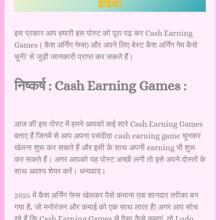
इंडिया)
इस प्रकार आप हमारी इस पोस्ट को पूरा पढ़ कर Cash Earning
Games ( कैश अर्निंग गेम्स) और अपने लिए बेस्ट कैश अर्निंग गेम कैसे
चुनें? से जुड़ी जानकारी प्राप्त कर सकते हैं।
निष्कर्ष : Cash Earning Games :
आज की इस पोस्ट में हमने आपको कई सारे Cash Earning Games
बताए हैं जिनमें से आप अपना पसंदीदा cash earning game चुनकर
खेलना शुरू कर सकते हैं और इसी के साथ अपनी earning भी शुरू
कर सकते हैं। अगर आपको यह पोस्ट अच्छी लगी तो इसे अपने दोस्तों के
साथ अवश्य शेयर करें। धन्यवाद।
2025 में कैश अर्निंग गेम्स खेलकर पैसे कमाना एक शानदार तरीका बन
गया है, जो मनोरंजन और कमाई को एक साथ लाता है! अगर आप सोच
रहे हैं कि Cash Earning Games से पैसा कैसे कमाएं, तो Ludo,