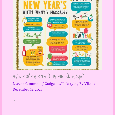
मज़ेदार और हास्य बारे नए साल के चुटकुले.
Leave a Comment
/
Gadgets & Lifestyle
/ By
Vikas
/
December 31, 2025
…