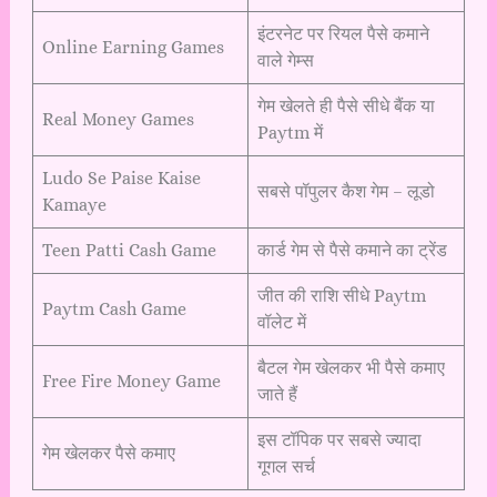
इंटरनेट पर रियल पैसे कमाने
Online Earning Games
वाले गेम्स
गेम खेलते ही पैसे सीधे बैंक या
Real Money Games
Paytm में
Ludo Se Paise Kaise
सबसे पॉपुलर कैश गेम – लूडो
Kamaye
Teen Patti Cash Game
कार्ड गेम से पैसे कमाने का ट्रेंड
जीत की राशि सीधे Paytm
Paytm Cash Game
वॉलेट में
बैटल गेम खेलकर भी पैसे कमाए
Free Fire Money Game
जाते हैं
इस टॉपिक पर सबसे ज्यादा
गेम खेलकर पैसे कमाए
गूगल सर्च