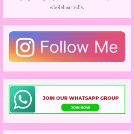
wholeheartedly.