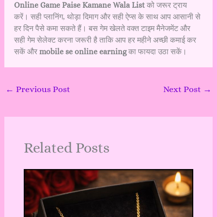
Online Game Paise Kamane Wala List
को जरूर ट्राय
करें। सही प्लानिंग, थोड़ा दिमाग और सही ऐप्स के साथ आप आसानी से
हर दिन पैसे कमा सकते हैं। बस गेम खेलते वक्त टाइम मैनेजमेंट और
सही गेम सेलेक्ट करना जरूरी है ताकि आप हर महीने अच्छी कमाई कर
सकें और
mobile se online earning
का फायदा उठा सकें।
←
Previous Post
Next Post
→
Related Posts