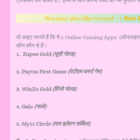
ट्रांसफर कर सकते हैं। इनमें से आप अपनी पसंद का गेम चुनकर 
You may also like to read – >
Best 
तो आइए जानते हैं कि ये 5 Online Gaming Apps (ऑनलाइन
कौन कौन से हैं।
1. Zupee Gold
(जूपी गोल्ड)
2. Paytm First Game
(पेटीएम फर्स्ट गेम)
3. WinZo Gold
(विंजो गोल्ड)
4. Galo
(गालो)
5. My11 Circle
(माय इलेवन सर्किल)