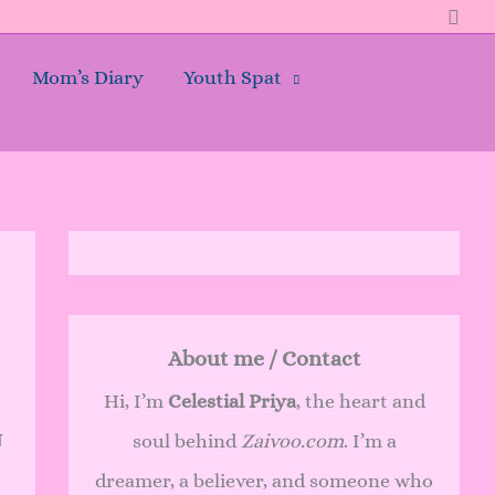
Sear
Mom’s Diary
Youth Spat
About me / Contact
Hi, I’m
Celestial Priya
, the heart and
ा
soul behind
Zaivoo.com
. I’m a
dreamer, a believer, and someone who