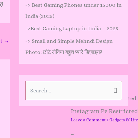
म)
->
Best Gaming Phones under 15000 in
India (2025)
->
Best Gaming Laptop in India – 2025
st
→
->
Small and Simple Mehndi Design
Photo: छोटे लेकिन बहुत प्यारे डिज़ाइन?
S
e
Instagram Pe Restricte
a
Leave a Comment
/
Gadgets & Life
r
…
c