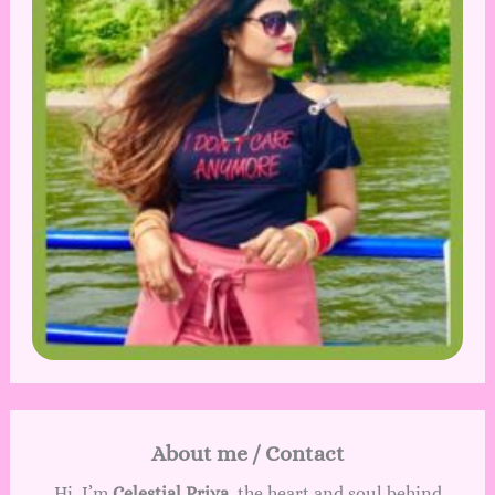
About me / Contact
Hi, I’m
Celestial Priya
, the heart and soul behind