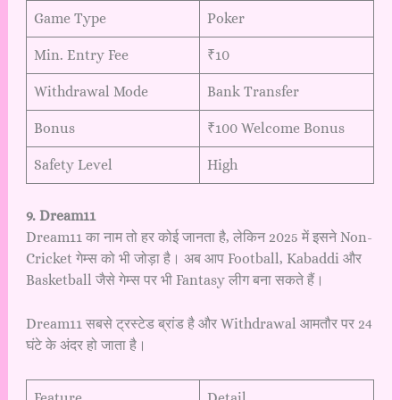
Game Type
Poker
Min. Entry Fee
₹10
Withdrawal Mode
Bank Transfer
Bonus
₹100 Welcome Bonus
Safety Level
High
9. Dream11
Dream11 का नाम तो हर कोई जानता है, लेकिन 2025 में इसने Non-
Cricket गेम्स को भी जोड़ा है। अब आप Football, Kabaddi और
Basketball जैसे गेम्स पर भी Fantasy लीग बना सकते हैं।
Dream11 सबसे ट्रस्टेड ब्रांड है और Withdrawal आमतौर पर 24
घंटे के अंदर हो जाता है।
Feature
Detail