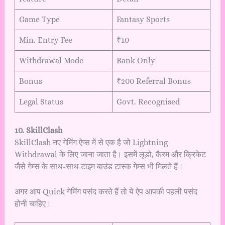
Game Type
Fantasy Sports
Min. Entry Fee
₹10
Withdrawal Mode
Bank Only
Bonus
₹200 Referral Bonus
Legal Status
Govt. Recognised
10. SkillClash
SkillClash नए गेमिंग ऐप्स में से एक है जो Lightning
Withdrawal के लिए जाना जाता है। इसमें लूडो, कैरम और क्रिकेट
जैसे गेम्स के साथ-साथ टाइम बाउंड टास्क गेम्स भी मिलते हैं।
अगर आप Quick गेमिंग पसंद करते हैं तो ये ऐप आपकी पहली पसंद
होनी चाहिए।