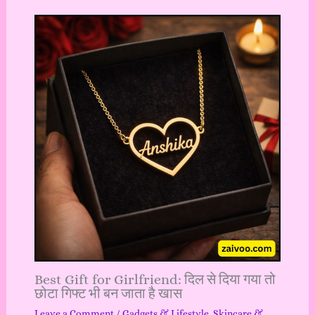
Best Gift for Girlfriend: दिल से दिया गया तो
छोटा गिफ्ट भी बन जाता है खास
Leave a Comment
/
Gadgets & Lifestyle
,
Skincare &