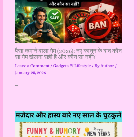
पैसा कमाने वाला गेम (2026): नए कानून के बाद कौन
सा गेम खेलना सही है और कौन सा नहीं?
Leave a Comment
/
Gadgets & Lifestyle
/ By
Author
/
January 25, 2026
…