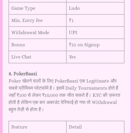
Game Type
Ludo
Min. Entry Fee
₹1
Withdrawal Mode
UPI
Bonus
₹25 on Signup
Live Chat
Yes
8. PokerBaazi
Poker खेलने वालों के लिए PokerBaazi एक Legitimate और
सबसे प्रीमियम प्लेटफॉर्म है। इसमें Daily Tournaments होते हैं
जहाँ ₹100 से लेकर ₹10,000 तक जीत सकते हैं। KYC की ज़रूरत
होती है लेकिन एक बार अकाउंट वेरिफाई हो गया तो Withdrawal
बहुत तेज़ी से होता है।
Feature
Detail