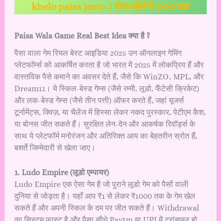
khelo paisa jeeto | रोज जीतें ₹1000 तक
Paisa Wala Game Real Best Idea क्या है ?
पैसा वाला गेम रियल बेस्ट आइडिया 2025 उन ऑनलाइन गेमिंग
प्लेटफॉर्म्स को आकर्षित करता है जो भारत में 2025 में लोकप्रिय हैं और
वास्तविक पैसे कमाने का अवसर देते हैं, जैसे कि WinZO, MPL, और
Dream11। ये स्किल-बेस्ड गेम्स (जैसे रम्मी, लूडो, फैंटेसी क्रिकेट)
और लक-बेस्ड गेम्स (जैसे तीन पत्ती) ऑफर करते हैं, जहां यूजर्स
टूर्नामेंट्स, क्विज़, या चैलेंज में हिस्सा लेकर नकद पुरस्कार, पेटीएम कैश,
या बोनस जीत सकते हैं। सुरक्षित लेन-देन और आकर्षक रिवॉर्ड्स के
साथ ये प्लेटफॉर्म मनोरंजन और अतिरिक्त आय का बेहतरीन स्रोत हैं,
बशर्ते जिम्मेदारी से खेला जाए।
1. Ludo Empire (लूडो एम्पायर)
Ludo Empire एक ऐसा गेम है जो पुराने लूडो गेम को पैसों वाली
दुनिया से जोड़ता है। यहाँ आप ₹1 से लेकर ₹1000 तक के गेम खेल
सकते हैं और अपनी स्किल के दम पर जीत सकते हैं। Withdrawal
का सिस्टम फास्ट है और पैसा सीधे Paytm या UPI में ट्रांसफर हो