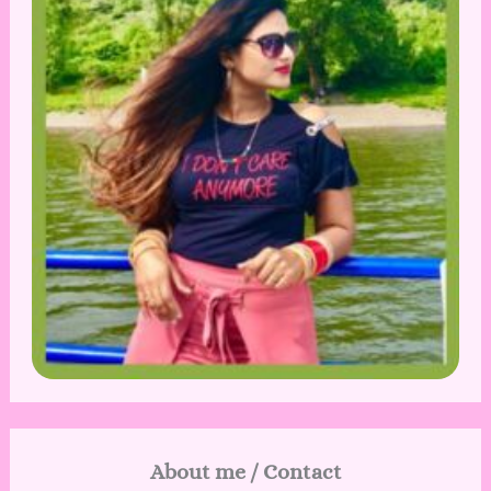
About me / Contact