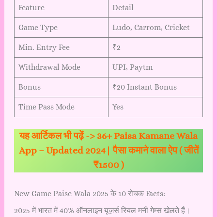
Feature
Detail
Game Type
Ludo, Carrom, Cricket
Min. Entry Fee
₹2
Withdrawal Mode
UPI, Paytm
Bonus
₹20 Instant Bonus
Time Pass Mode
Yes
यह आर्टिकल भी पढ़ें ->
36+ Paisa Kamane Wala
App – Updated 2024| पैसा कमाने वाला ऐप ( जीतें
₹1500 )
New Game Paise Wala 2025 के 10 रोचक Facts:
2025 में भारत में 40% ऑनलाइन यूज़र्स रियल मनी गेम्स खेलते हैं।