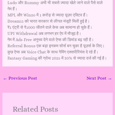
Ludo और Rummy अभी भी सबसे ज़्यादा खेले जाने वाले पैसे वाले
गेम हैं।
MPL और Winzo में 1 करोड़ से ज्यादा यूज़र एक्टिव हैं।
Dream11 को भारत सरकार से लीगल मंजूरी मिली हुई है।
₹1 एंट्री से ₹1000 जीतने वाले केस अब सामान्य हो चुके हैं।
UPI Withdrawal अब लगभग हर ऐप में मौजूद है।
गेम में Ads-Free अनुभव देने वाले ऐप्स की डिमांड बढ़ रही है।
Referral Bonus एक बड़ा इनकम सोर्स बन चुका है यूज़र्स के लिए।
कुछ ऐप्स अब Voice Chat के साथ गेमिंग एक्सपीरियंस दे रहे हैं।
Fantasy Gaming की ग्रोथ 2025 में 30% से ज्यादा दर्ज की गई है।
←
Previous Post
Next Post
→
Related Posts