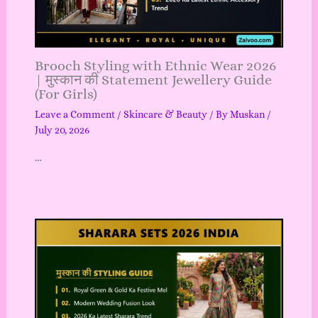
Brooch Styling with Ethnic Wear 2026
| मुस्कान की Statement Jewellery Guide
(For Girls)
Leave a Comment
/
Skincare & Beauty
/ By
Muskan
/
July 20, 2026
…