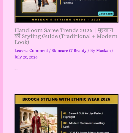
Handloom Saree Trends 2026 | मुस्कान
की Styling Guide (Traditional + Modern
Look)
Leave a Comment
/
Skincare & Beauty
/ By
Muskan
/
July 20, 2026
…