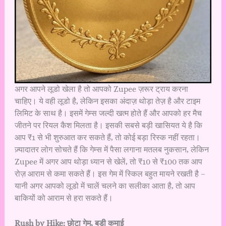
अगर आपने लूडो खेला है तो आपको Zupee ज़रूर ट्राय करना
चाहिए। ये वही लूडो है, लेकिन इसका अंदाज़ थोड़ा तेज़ है और टाइम
लिमिट के साथ है। इसमें गेम्स जल्दी खत्म होते हैं और आपको हर मैच
जीतने पर रियल कैश मिलता है। इसकी सबसे बड़ी खासियत ये है कि
आप ₹1 से भी शुरुआत कर सकते हैं, तो कोई बड़ा रिस्क नहीं रहता।
ज़्यादातर लोग सोचते हैं कि गेम्स में पैसा लगाना मतलब नुकसान, लेकिन
Zupee में अगर आप थोड़ा ध्यान से खेलें, तो ₹10 से ₹100 तक आप
रोज़ आराम से कमा सकते हैं। इस गेम में स्किल बहुत मायने रखती है –
यानी अगर आपको लूडो में चालें चलने का सलीका आता है, तो आप
बाकियों को आराम से हरा सकते हैं।
Rush by Hike: छोटा गेम, बड़ी कमाई