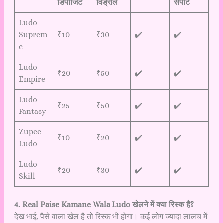
डिपॉजिट
विड्रॉल
सपोर्ट
Ludo
Suprem
₹10
₹30
✔️
✔️
e
Ludo
₹20
₹50
✔️
✔️
Empire
Ludo
₹25
₹50
✔️
✔️
Fantasy
Zupee
₹10
₹20
✔️
✔️
Ludo
Ludo
₹20
₹30
✔️
✔️
Skill
4. Real Paise Kamane Wala Ludo खेलने में क्या रिस्क है?
देख भाई, पैसे वाला खेल है तो रिस्क भी होगा। कई लोग ज्यादा लालच में