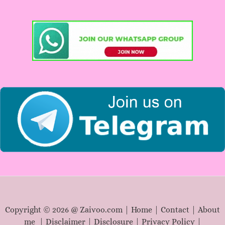
c
h
f
o
r
:
Copyright © 2026 @ Zaivoo.com |
Home
|
Contact
|
About
me
|
Disclaimer
|
Disclosure
|
Privacy Policy
|