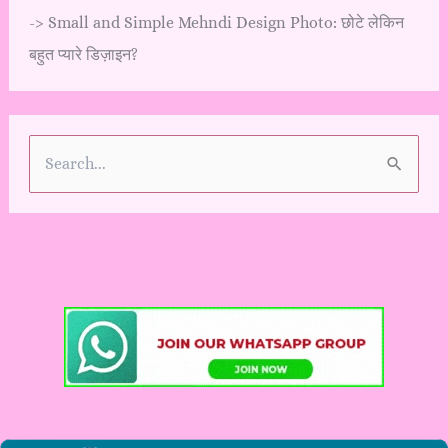
->
Small and Simple Mehndi Design Photo: छोटे लेकिन
बहुत प्यारे डिज़ाइन?
S
e
a
r
c
h
f
o
r