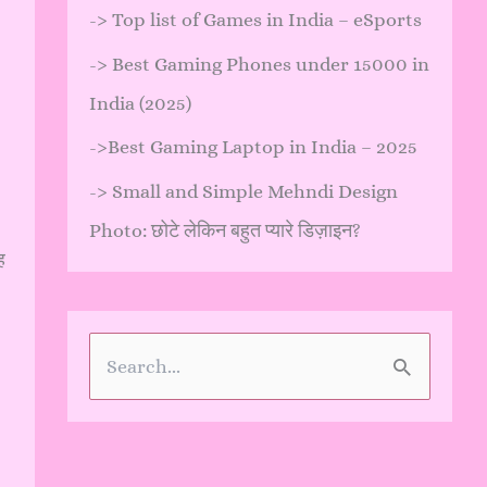
->
Top list of Games in India – eSports
->
Best Gaming Phones under 15000 in
India (2025)
->
Best Gaming Laptop in India – 2025
->
Small and Simple Mehndi Design
Photo: छोटे लेकिन बहुत प्यारे डिज़ाइन?
ह
S
e
a