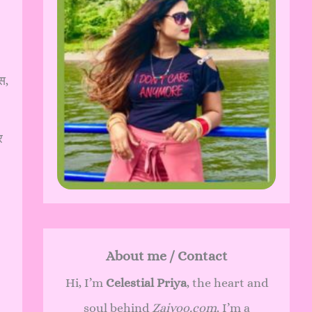
स,
र
About me / Contact
Hi, I’m
Celestial Priya
, the heart and
soul behind
Zaivoo.com
. I’m a