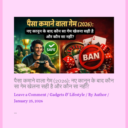
पैसा कमाने वाला गेम (2026): नए कानून के बाद कौन
सा गेम खेलना सही है और कौन सा नहीं?
Leave a Comment
/
Gadgets & Lifestyle
/ By
Author
/
January 25, 2026
…