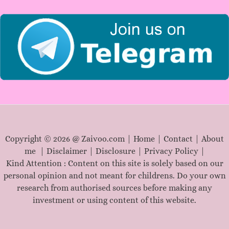
r
:
Copyright © 2026 @ Zaivoo.com |
Home
|
Contact
|
About
me
|
Disclaimer
|
Disclosure
|
Privacy Policy
|
Kind Attention : Content on this site is solely based on our
personal opinion and not meant for childrens. Do your own
research from authorised sources before making any
investment or using content of this website.