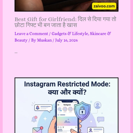
Best Gift for Girlfriend: दिल से दिया गया तो
छोटा गिफ्ट भी बन जाता है खास
Leave a Comment
/
Gadgets & Lifestyle
,
Skincare &
Beauty
/ By
Muskan
/
July 16, 2026
…