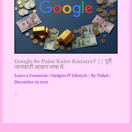
Google Se Paise Kaise Kamaye? || पूरी
जानकारी आसान भाषा में:
Leave a Comment
/
Gadgets & Lifestyle
/ By
Vishal
/
December 19, 2025
…