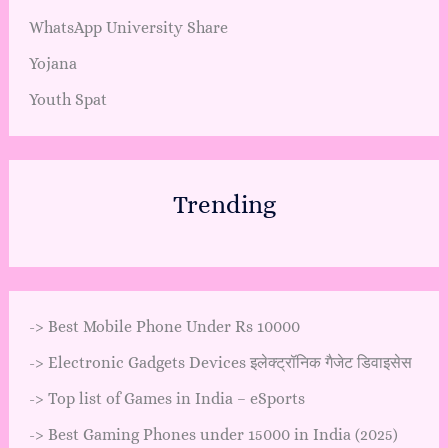
WhatsApp University Share
Yojana
Youth Spat
Trending
->
Best Mobile Phone Under Rs 10000
->
Electronic Gadgets Devices इलेक्ट्रॉनिक गैजेट डिवाइसेस
->
Top list of Games in India – eSports
->
Best Gaming Phones under 15000 in India (2025)