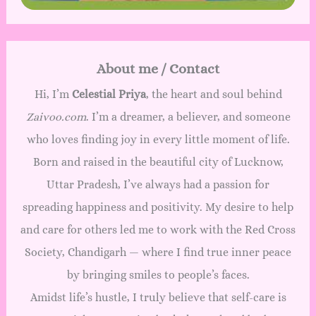
About me / Contact
Hi, I’m
Celestial Priya
, the heart and soul behind
Zaivoo.com
. I’m a dreamer, a believer, and someone
who loves finding joy in every little moment of life.
Born and raised in the beautiful city of Lucknow,
Uttar Pradesh, I’ve always had a passion for
spreading happiness and positivity. My desire to help
and care for others led me to work with the Red Cross
Society, Chandigarh — where I find true inner peace
by bringing smiles to people’s faces.
Amidst life’s hustle, I truly believe that self-care is