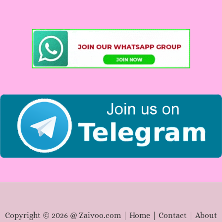
r
c
h
f
o
r
:
Copyright © 2026 @ Zaivoo.com |
Home
|
Contact
|
About