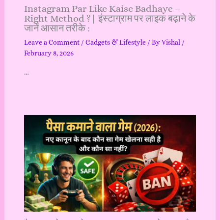
Instagram Par Like Kaise Badhaye –
Right Method ?| इंस्टाग्राम पर लाइक बढ़ाने के
जानें आसान तरीके :
Leave a Comment
/
Gadgets & Lifestyle
/ By
Vishal
/
February 8, 2026
…