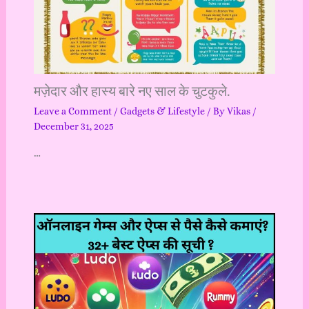
मज़ेदार और हास्य बारे नए साल के चुटकुले.
Leave a Comment
/
Gadgets & Lifestyle
/ By
Vikas
/
December 31, 2025
…