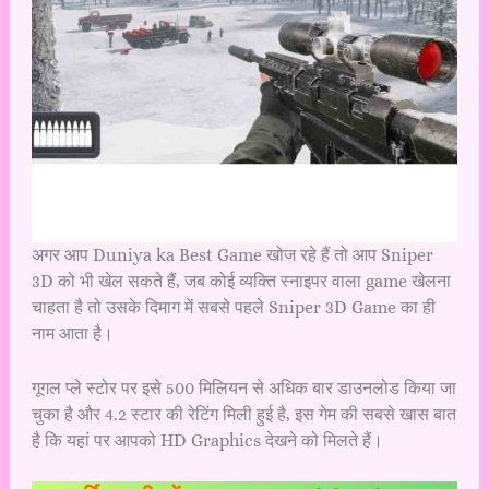
अगर आप Duniya ka Best Game खोज रहे हैं तो आप Sniper
3D को भी खेल सकते हैं, जब कोई व्यक्ति स्नाइपर वाला game खेलना
चाहता है तो उसके दिमाग में सबसे पहले Sniper 3D Game का ही
नाम आता है।
गूगल प्ले स्टोर पर इसे 500 मिलियन से अधिक बार डाउनलोड किया जा
चुका है और 4.2 स्टार की रेटिंग मिली हुई है, इस गेम की सबसे खास बात
है कि यहां पर आपको HD Graphics देखने को मिलते हैं।