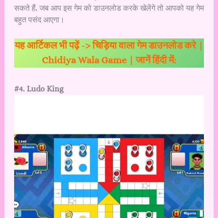
सकते हैं, जब आप इस गेम को डाउनलोड करके खेलेंगे तो आपको यह गेम
बहुत पसंद आएगा।
यह आर्टिकल भी पढ़ें ->
चिड़िया वाला गेम डाउनलोड करे |
Chidiya Wala Game | जानें हिंदी में:
#4. Ludo King