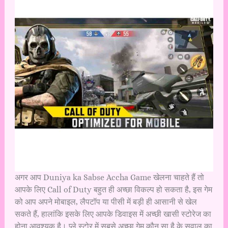
अगर आप Duniya ka Sabse Accha Game खेलना चाहते हैं तो
आपके लिए Call of Duty बहुत ही अच्छा विकल्प हो सकता है, इस गेम
को आप अपने मोबाइल, लैपटॉप या पीसी में बड़ी ही आसानी से खेल
सकते हैं, हालांकि इसके लिए आपके डिवाइस में अच्छी खासी स्टोरेज का
होना आवश्यक है। प्ले स्टोर में सबसे अच्छा गेम कौन सा है के सवाल का