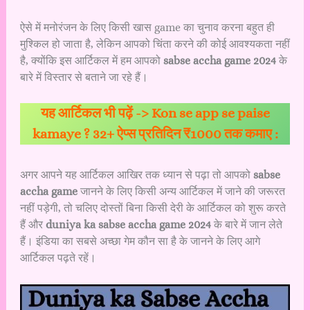
ऐसे में मनोरंजन के लिए किसी खास game का चुनाव करना बहुत ही
मुश्किल हो जाता है, लेकिन आपको चिंता करने की कोई आवश्यकता नहीं
है, क्योंकि इस आर्टिकल में हम आपको
sabse accha game 2024
के
बारे में विस्तार से बताने जा रहे हैं।
यह आर्टिकल भी पढ़ें ->
Kon se app se paise
kamaye ? 32+ ऐप्स प्रतिदिन ₹1000 तक कमाए :
अगर आपने यह आर्टिकल आखिर तक ध्यान से पढ़ा तो आपको
sabse
accha game
जानने के लिए किसी अन्य आर्टिकल में जाने की जरूरत
नहीं पड़ेगी, तो चलिए दोस्तों बिना किसी देरी के आर्टिकल को शुरू करते
हैं और
duniya ka sabse accha game 2024
के बारे में जान लेते
हैं। इंडिया का सबसे अच्छा गेम कौन सा है के जानने के लिए आगे
आर्टिकल पढ़ते रहें।