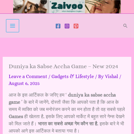
Skip
to
content
Sear
Duniya ka Sabse Accha Game – New 2024
Leave a Comment
/
Gadgets & Lifestyle
/ By
Vishal
/
August 6, 2025
आज के इस आर्टिकल के जरिए हम ‘
duniya ka sabse accha
game
’ के बारे में जानेंगे, दोस्तों जैसा कि आपको पता है कि आज के
समय में व्यक्ति को जब मनोरंजन करने का मन होता है तो वह सबसे पहले
Games
ही खेलता है, इसके लिए आपको मार्केट में बहुत सारे गेम्स देखने
को मिल जाते हैं।
भारत का सबसे अच्छा गेम कौन सा है
, इसके बारे मे भी
आपको आगे इस आर्टिकल मे बताया गया है।