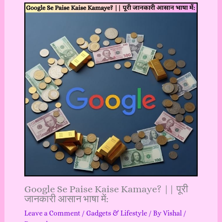
Google Se Paise Kaise Kamaye? || पूरी
जानकारी आसान भाषा में:
Leave a Comment
/
Gadgets & Lifestyle
/ By
Vishal
/