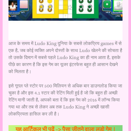
आज के समय में
Ludo King
दुनिया के सबसे लोकप्रिय games में से
एक है, जब कोई व्यक्ति अपने दोस्तों के साथ Ludo खेलने की सोचता है
तो उसके दिमाग में सबसे पहले Ludo King का ही नाम आता है, इसके
पीछे का कारण है कि इस गेम का यूजर इंटरफेस बहुत ही आसान देखने
को मिलता है।
इसे गूगल प्ले स्टोर पर 500 मिलियन से अधिक बार डाउनलोड किया जा
चुका है और इस 4.1 स्टार की रेटिंग मिली हुई है जो कि बहुत ही अच्छी
रेटिंग मानी जाती है, आपको बता दें कि इस गेम को 2016 में लॉन्च किया
गया था और तब से लेकर अब तक Ludo King ने अच्छी खासी
लोकप्रियता हासिल कर ली है।
यह आर्टिकल भी पढ़ें ->
पैसा जीतने वाला लूडो गेम |