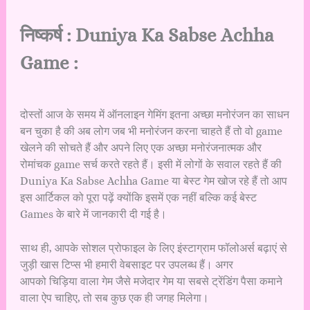
निष्कर्ष : Duniya Ka Sabse Achha
Game :
दोस्तों आज के समय में ऑनलाइन गेमिंग इतना अच्छा मनोरंजन का साधन
बन चुका है की अब लोग जब भी मनोरंजन करना चाहते हैं तो वो game
खेलने की सोचते हैं और अपने लिए एक अच्छा मनोरंजनात्मक और
रोमांचक game सर्च करते रहते हैं। इसी में लोगों के सवाल रहते हैं की
Duniya Ka Sabse Achha Game या बेस्ट गेम खोज रहे हैं तो आप
इस आर्टिकल को पूरा पढ़ें क्योंकि इसमें एक नहीं बल्कि कई बेस्ट
Games
के बारे में जानकारी दी गई है।
साथ ही, आपके सोशल प्रोफाइल के लिए
इंस्टाग्राम फॉलोअर्स बढ़ाएं
से
जुड़ी खास टिप्स भी हमारी वेबसाइट पर उपलब्ध हैं। अगर
आपको
चिड़िया वाला गेम
जैसे मजेदार गेम या सबसे ट्रेंडिंग
पैसा कमाने
वाला ऐप
चाहिए, तो सब कुछ एक ही जगह मिलेगा।