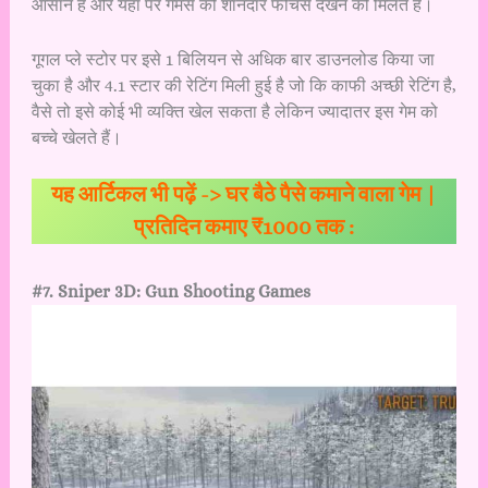
आसान है और यहां पर गेमर्स को शानदार फीचर्स देखने को मिलते हैं।
गूगल प्ले स्टोर पर इसे 1 बिलियन से अधिक बार डाउनलोड किया जा
चुका है और 4.1 स्टार की रेटिंग मिली हुई है जो कि काफी अच्छी रेटिंग है,
वैसे तो इसे कोई भी व्यक्ति खेल सकता है लेकिन ज्यादातर इस गेम को
बच्चे खेलते हैं।
यह आर्टिकल भी पढ़ें ->
घर बैठे पैसे कमाने वाला गेम |
प्रतिदिन कमाए ₹1000 तक :
#7. Sniper 3D: Gun Shooting Games