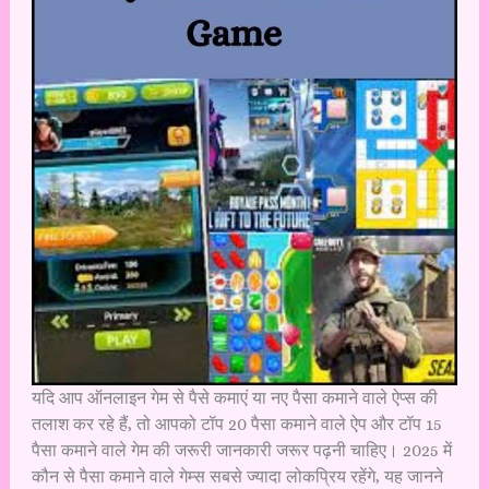
यदि आप
ऑनलाइन गेम से पैसे कमाएं
या नए
पैसा कमाने वाले ऐप्स
की
तलाश कर रहे हैं, तो आपको
टॉप 20 पैसा कमाने वाले ऐप
और
टॉप 15
पैसा कमाने वाले गेम
की जरूरी जानकारी जरूर पढ़नी चाहिए। 2025 में
कौन से
पैसा कमाने वाले गेम्स
सबसे ज्यादा लोकप्रिय रहेंगे, यह जानने