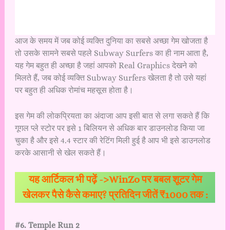
आज के समय में जब कोई व्यक्ति दुनिया का सबसे अच्छा गेम खोजता है
तो उसके सामने सबसे पहले Subway Surfers का ही नाम आता है,
यह गेम बहुत ही अच्छा है जहां आपको Real Graphics देखने को
मिलते हैं, जब कोई व्यक्ति Subway Surfers खेलता है तो उसे यहां
पर बहुत ही अधिक रोमांच महसूस होता है।
इस गेम की लोकप्रियता का अंदाजा आप इसी बात से लगा सकते हैं कि
गूगल प्ले स्टोर पर इसे 1 बिलियन से अधिक बार डाउनलोड किया जा
चुका है और इसे 4.4 स्टार की रेटिंग मिली हुई है आप भी इसे डाउनलोड
करके आसानी से खेल सकते हैं।
यह आर्टिकल भी पढ़ें ->
WinZo पर बबल शूटर गेम
खेलकर पैसे कैसे कमाए? प्रतिदिन जीतें ₹1000 तक :
#6. Temple Run 2