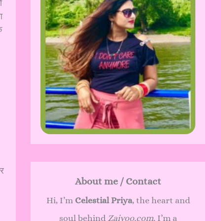
ं
ा
क
कर
About me / Contact
Hi, I’m
Celestial Priya
, the heart and
soul behind
Zaivoo.com
. I’m a