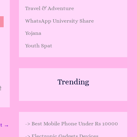
Travel & Adventure
WhatsApp University Share
Yojana
Youth Spat
Trending
ी
->
Best Mobile Phone Under Rs 10000
st
→
->
Electronic Gadgets Devices