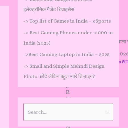
इलेक्ट्रॉनिक गैजेट डिवाइसेस
->
Top list of Games in India – eSports
->
Best Gaming Phones under 15000 in
India (2025)
In
पैसे कमाने वाला गेम 
->
Best Gaming Laptop in India – 2025
st
18 Comments
/
Gadgets & L
ag
->
Small and Simple Mehndi Design
ra
…
m
Photo: छोटे लेकिन बहुत प्यारे डिज़ाइन?
P
e
R
es
tr
ic
S
te
d
e
M