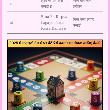
लूडो से पैसे कैसे
स्टेप बाय स्टेप
17
कमाते हैं
तरीका
Bina Ek Rupya
बिना पैसा लगाए
18
Lagaye Paise
कमाई
Kaise Kamaye