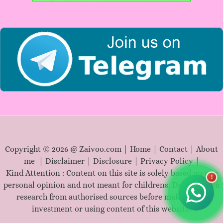
o
r
:
Copyright © 2026 @ Zaivoo.com |
Home
|
Contact
|
About
me
|
Disclaimer
|
Disclosure
|
Privacy Policy
|
Kind Attention : Content on this site is solely based on our
!
personal opinion and not meant for childrens. Do your own
research from authorised sources before making any
investment or using content of this website.