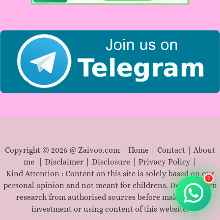
o
r
:
Copyright © 2026 @ Zaivoo.com |
Home
|
Contact
|
About
me
|
Disclaimer
|
Disclosure
|
Privacy Policy
|
Kind Attention : Content on this site is solely based on our
!
personal opinion and not meant for childrens. Do your own
research from authorised sources before making any
investment or using content of this website.