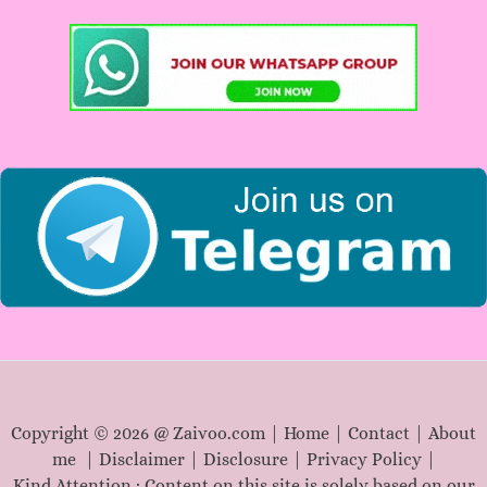
c
h
f
o
r
:
Copyright © 2026 @ Zaivoo.com |
Home
|
Contact
|
About
me
|
Disclaimer
|
Disclosure
|
Privacy Policy
|
Kind Attention : Content on this site is solely based on our