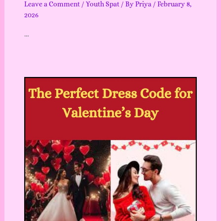
Leave a Comment
/
Youth Spat
/ By
Priya
/
February 8,
2026
…