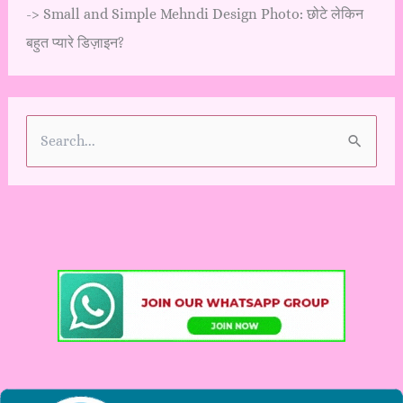
->
Small and Simple Mehndi Design Photo: छोटे लेकिन
बहुत प्यारे डिज़ाइन?
S
e
a
r
c
h
f
o
r