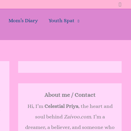
Sear
Mom’s Diary
Youth Spat
About me / Contact
Hi, I’m
Celestial Priya
, the heart and
soul behind
Zaivoo.com
. I’m a
dreamer, a believer, and someone who