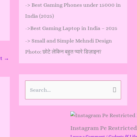
->
Best Gaming Phones under 15000 in
India (2025)
->
Best Gaming Laptop in India – 2025
->
Small and Simple Mehndi Design
Photo: छोटे लेकिन बहुत प्यारे डिज़ाइन?
st
→
S
e
a
r
Instagram Pe Restricte
c
Leave a Comment
/
Gadgets & Life