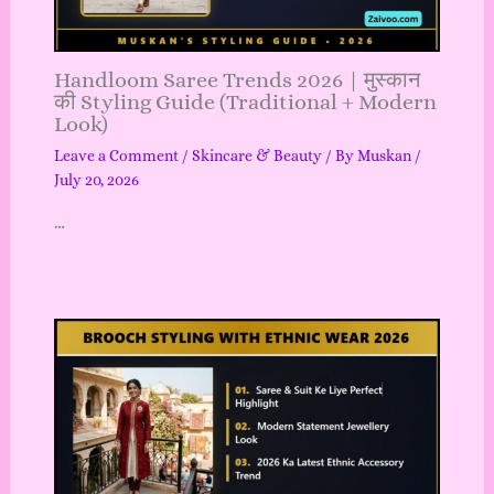
Handloom Saree Trends 2026 | मुस्कान
की Styling Guide (Traditional + Modern
Look)
Leave a Comment
/
Skincare & Beauty
/ By
Muskan
/
July 20, 2026
…