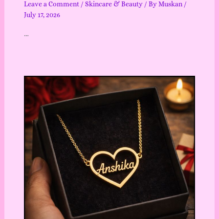
Leave a Comment
/
Skincare & Beauty
/ By
Muskan
/
July 17, 2026
…