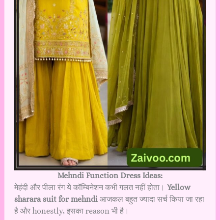
Mehndi Function Dress Ideas:
मेहंदी और पीला रंग ये कॉम्बिनेशन कभी गलत नहीं होता।
Yellow
sharara suit for mehndi
आजकल बहुत ज्यादा सर्च किया जा रहा
है और honestly, इसका reason भी है।