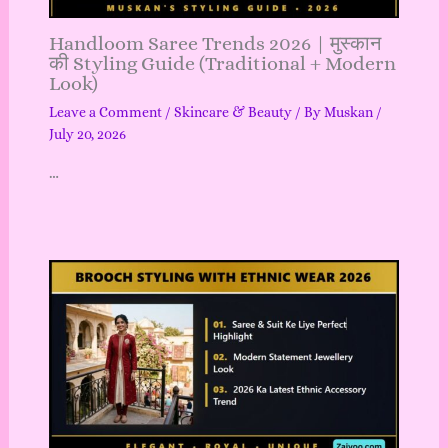
Handloom Saree Trends 2026 | मुस्कान
की Styling Guide (Traditional + Modern
Look)
Leave a Comment
/
Skincare & Beauty
/ By
Muskan
/
July 20, 2026
…