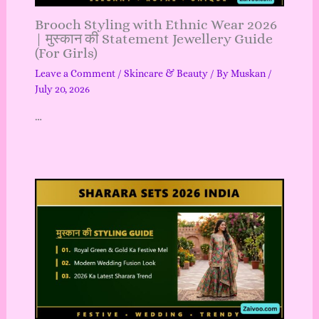
Brooch Styling with Ethnic Wear 2026
| मुस्कान की Statement Jewellery Guide
(For Girls)
Leave a Comment
/
Skincare & Beauty
/ By
Muskan
/
July 20, 2026
…