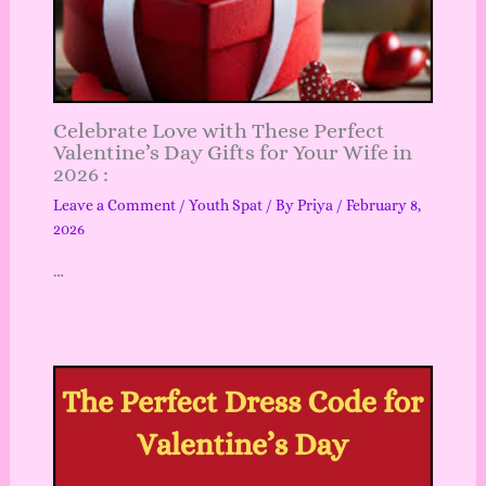
Celebrate Love with These Perfect
Valentine’s Day Gifts for Your Wife in
2026 :
Leave a Comment
/
Youth Spat
/ By
Priya
/
February 8,
2026
…