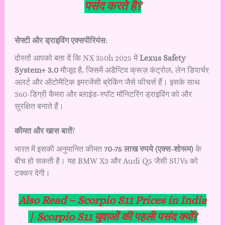
पसंद करते है?
सेफ्टी और ड्राइविंग एक्सपीरियंस
:
दोस्तों आपको बता दें कि NX 350h 2025 में
Lexus Safety
System+ 3.0
मौजूद है, जिसमें अडैप्टिव क्रूज़ कंट्रोल, लेन डिपार्चर
अलर्ट और ऑटोमैटिक इमरजेंसी ब्रेकिंग जैसे फीचर्स हैं। इसके साथ
360-डिग्री कैमरा और ब्लाइंड-स्पॉट मॉनिटरिंग ड्राइविंग को और
सुरक्षित बनाते हैं।
कीमत और खास बातें
?
भारत में इसकी अनुमानित कीमत
70-75 लाख रुपये (एक्स-शोरूम)
के
बीच हो सकती है। यह BMW X3 और Audi Q5 जैसी SUVs को
टक्कर देगी।
Also Read –
Scorpio S11 Prices in India
| Scorpio S11 युवाओं की पहली पसंद क्यों?