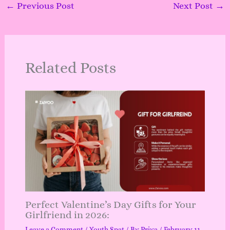
←
Previous Post
Next Post
→
Related Posts
Perfect Valentine’s Day Gifts for Your
Girlfriend in 2026:
Leave a Comment
/
Youth Spat
/ By
Priya
/
February 11,