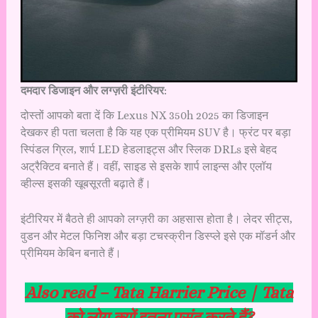
दमदार डिजाइन और लग्ज़री इंटीरियर
:
दोस्तों आपको बता दें कि Lexus NX 350h 2025 का डिजाइन
देखकर ही पता चलता है कि यह एक प्रीमियम SUV है। फ्रंट पर बड़ा
स्पिंडल ग्रिल, शार्प LED हेडलाइट्स और स्लिक DRLs इसे बेहद
अट्रैक्टिव बनाते हैं। वहीं, साइड से इसके शार्प लाइन्स और एलॉय
व्हील्स इसकी खूबसूरती बढ़ाते हैं।
इंटीरियर में बैठते ही आपको लग्ज़री का अहसास होता है। लेदर सीट्स,
वुडन और मेटल फिनिश और बड़ा टचस्क्रीन डिस्प्ले इसे एक मॉडर्न और
प्रीमियम केबिन बनाते हैं।
Also read –
Tata Harrier Price | Tata