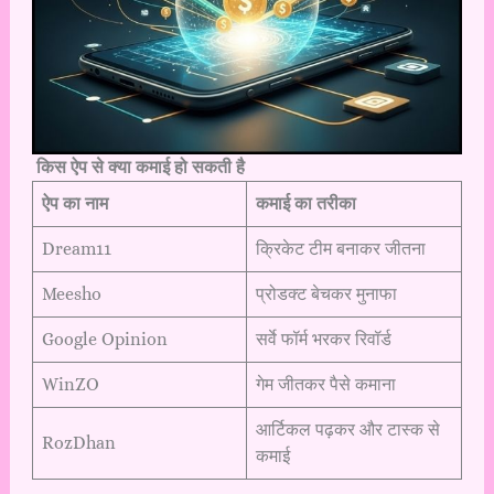
किस ऐप से क्या कमाई हो सकती है
ऐप का नाम
कमाई का तरीका
Dream11
क्रिकेट टीम बनाकर जीतना
Meesho
प्रोडक्ट बेचकर मुनाफा
Google Opinion
सर्वे फॉर्म भरकर रिवॉर्ड
WinZO
गेम जीतकर पैसे कमाना
आर्टिकल पढ़कर और टास्क से
RozDhan
कमाई