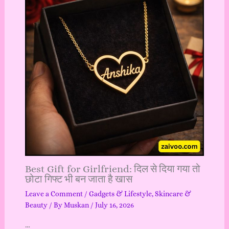
Best Gift for Girlfriend: दिल से दिया गया तो
छोटा गिफ्ट भी बन जाता है खास
Leave a Comment
/
Gadgets & Lifestyle
,
Skincare &
Beauty
/ By
Muskan
/
July 16, 2026
…