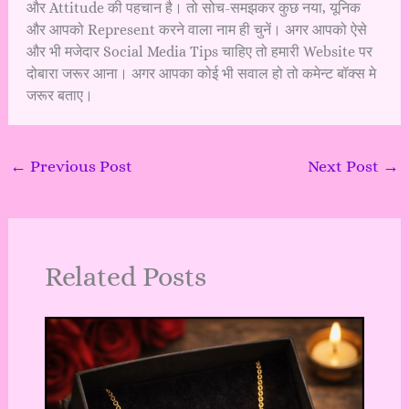
और Attitude की पहचान है। तो सोच-समझकर कुछ नया, यूनिक
और आपको Represent करने वाला नाम ही चुनें। अगर आपको ऐसे
और भी मजेदार Social Media Tips चाहिए तो हमारी Website पर
दोबारा जरूर आना। अगर आपका कोई भी सवाल हो तो कमेन्ट बॉक्स मे
जरूर बताए।
←
Previous Post
Next Post
→
Related Posts