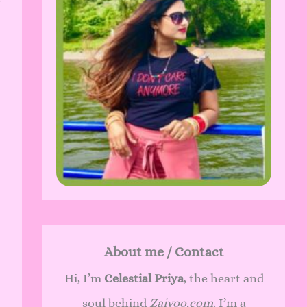
About me / Contact
Hi, I’m
Celestial Priya
, the heart and
soul behind
Zaivoo.com
. I’m a