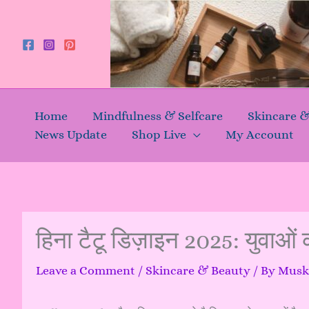
Skip
to
content
Home
Mindfulness & Selfcare
Skincare 
News Update
Shop Live
My Account
हिना टैटू डिज़ाइन 2025: युवाओं क
Leave a Comment
/
Skincare & Beauty
/ By
Mus